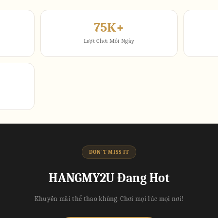
75K+
Lượt Chơi Mỗi Ngày
DON'T MISS IT
HANGMY2U Đang Hot
Khuyến mãi thể thao khủng. Chơi mọi lúc mọi nơi!