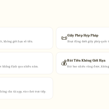
Giấy Phép Hợp Pháp
📜
%, không giới hạn số tiền.
Hoạt động dưới giấy phép quốc t
Rút Tiền Không Giới Hạn
💰
ợc khẳng định qua nhiều năm.
Rút bao nhiêu cũng được, không g
hông cần tải app, vào chơi trực tiếp.