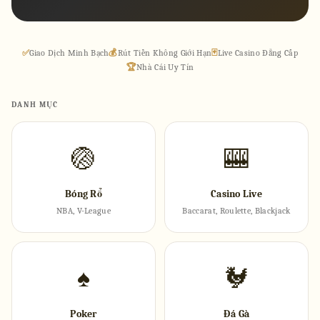
✅
Giao Dịch Minh Bạch
💰
Rút Tiền Không Giới Hạn
🃏
Live Casino Đẳng Cấp
🏆
Nhà Cái Uy Tín
DANH MỤC
🏐
🎰
Bóng Rổ
Casino Live
NBA, V-League
Baccarat, Roulette, Blackjack
♠
🐓
Poker
Đá Gà