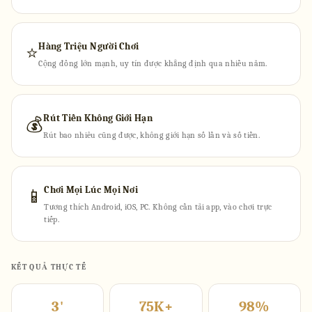
Hàng Triệu Người Chơi
⭐
Cộng đồng lớn mạnh, uy tín được khẳng định qua nhiều năm.
Rút Tiền Không Giới Hạn
💰
Rút bao nhiêu cũng được, không giới hạn số lần và số tiền.
Chơi Mọi Lúc Mọi Nơi
📱
Tương thích Android, iOS, PC. Không cần tải app, vào chơi trực
tiếp.
KẾT QUẢ THỰC TẾ
3'
75K+
98%