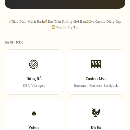
✅
Giao Dịch Minh Bạch
💰
Rút Tiền Không Giới Hạn
🃏
Live Casino Đẳng Cấp
🏆
Nhà Cái Uy Tín
DANH MỤC
🏐
🎰
Bóng Rổ
Casino Live
NBA, V-League
Baccarat, Roulette, Blackjack
♠
🐓
Poker
Đá Gà