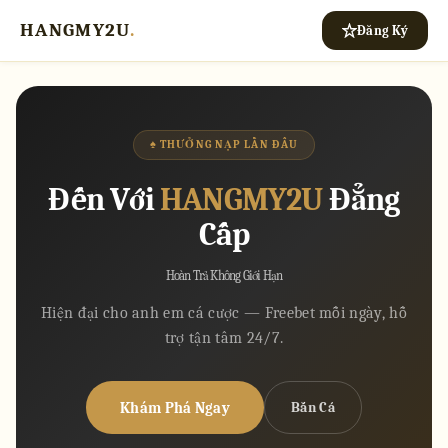
HANGMY2U
.
Đăng Ký
♠ THƯỞNG NẠP LẦN ĐẦU
Đến Với
HANGMY2U
Đẳng
Cấp
Hoàn Trả Không Giới Hạn
Hiện đại cho anh em cá cược — Freebet mỗi ngày, hỗ
trợ tận tâm 24/7.
Khám Phá Ngay
Bắn Cá