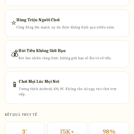
Hàng Triệu Người Chơi
⭐
Cộng đồng lớn mạnh, uy tín được khẳng định qua nhiều năm.
Rút Tiền Không Giới Hạn
💰
Rút bao nhiêu cũng được, không giới hạn số lần và số tiền.
Chơi Mọi Lúc Mọi Nơi
📱
Tương thích Android, iOS, PC. Không cần tải app, vào chơi trực
tiếp.
KẾT QUẢ THỰC TẾ
3'
75K+
98%