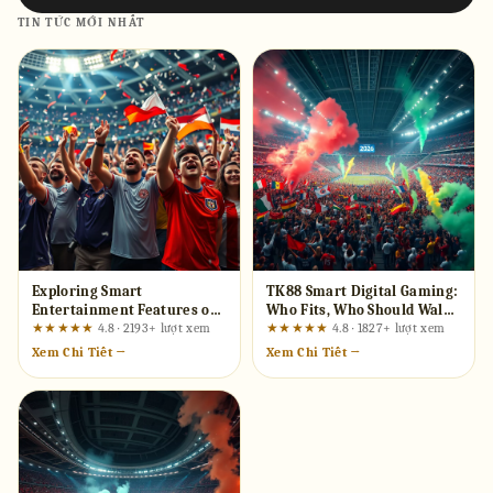
TIN TỨC MỚI NHẤT
Exploring Smart
TK88 Smart Digital Gaming:
Entertainment Features on
Who Fits, Who Should Walk
8kbet1.io: A UX Review with
Away
★★★★★
4.8 · 2193+ lượt xem
★★★★★
4.8 · 1827+ lượt xem
a Verification Checklist
Xem Chi Tiết →
Xem Chi Tiết →