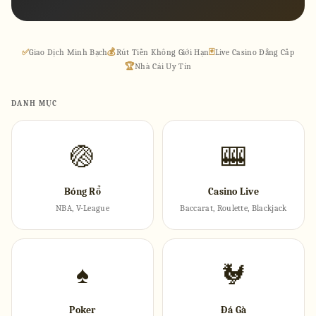
✅
Giao Dịch Minh Bạch
💰
Rút Tiền Không Giới Hạn
🃏
Live Casino Đẳng Cấp
🏆
Nhà Cái Uy Tín
DANH MỤC
🏐
🎰
Bóng Rổ
Casino Live
NBA, V-League
Baccarat, Roulette, Blackjack
♠
🐓
Poker
Đá Gà