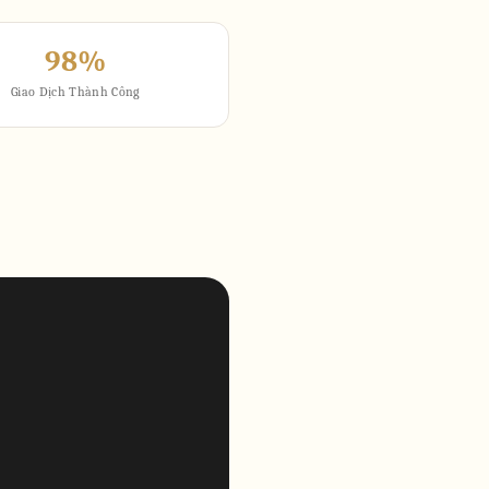
98%
Giao Dịch Thành Công