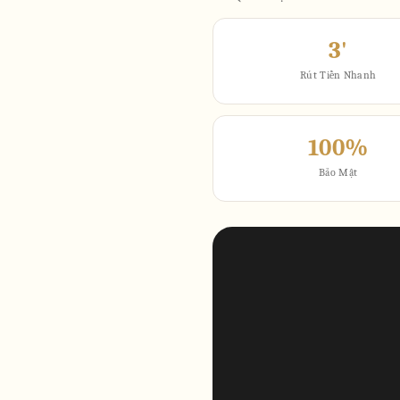
3'
Rút Tiền Nhanh
100%
Bảo Mật