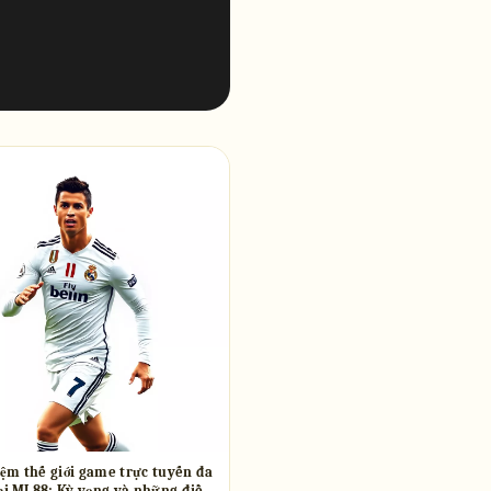
iệm thế giới game trực tuyến đa
tại ML88: Kỳ vọng và những điều