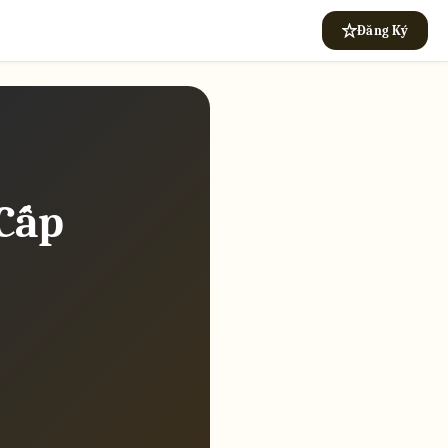
Đăng Ký
Cấp