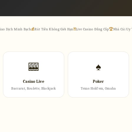
iao Dịch Minh Bạch
💰
Rút Tiền Không Giới Hạn
🃏
Live Casino Đẳng Cấp
🏆
Nhà Cái Uy 
🎰
♠
Casino Live
Poker
Baccarat, Roulette, Blackjack
Texas Hold'em, Omaha