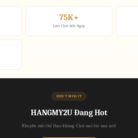
75K+
Lượt Chơi Mỗi Ngày
DON'T MISS IT
HANGMY2U Đang Hot
Khuyến mãi thể thao khủng. Chơi mọi lúc mọi nơi!