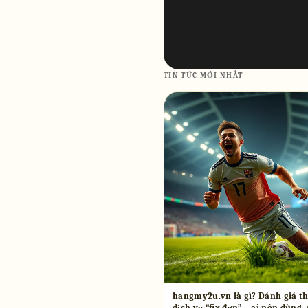
TIN TỨC MỚI NHẤT
hangmy2u.vn là gì? Đánh giá th
dịch vụ “fix đơn” – ai nên dùng,