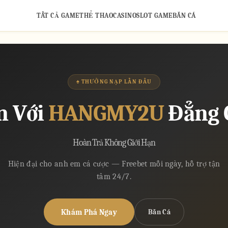
TẤT CẢ GAME
THỂ THAO
CASINO
SLOT GAME
BẮN CÁ
♠ THƯỞNG NẠP LẦN ĐẦU
n Với
HANGMY2U
Đẳng 
Hoàn Trả Không Giới Hạn
Hiện đại cho anh em cá cược — Freebet mỗi ngày, hỗ trợ tận
tâm 24/7.
Khám Phá Ngay
Bắn Cá