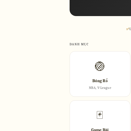
✅
G
DANH MỤC
🏐
Bóng Rổ
NBA, V-League
🃏
Game Bài