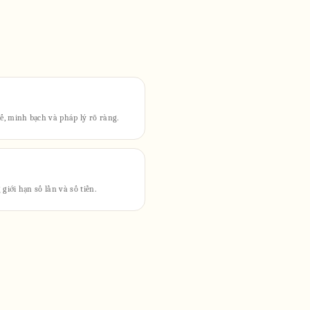
ế, minh bạch và pháp lý rõ ràng.
iới hạn số lần và số tiền.