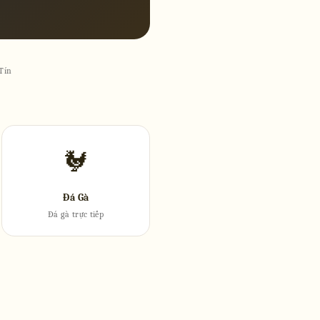
Tín
🐓
Đá Gà
Đá gà trực tiếp