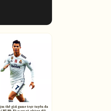
iệm thế giới game trực tuyến đa
tại ML88: Kỳ vọng và những điều