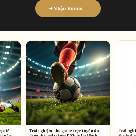
Nhận Bonus →
ực tế
Trải nghiệm kho game trực tuyến đa
Trải ngh
 ai nên
dạng thể loại tại goal123vip.io: Hành
thể loại 