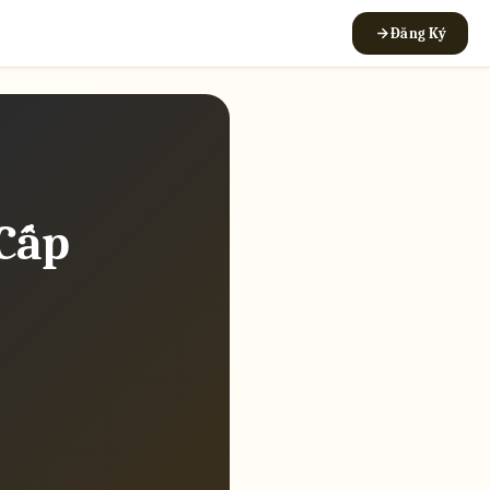
Đăng Ký
Cấp