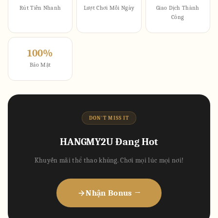
Rút Tiền Nhanh
Lượt Chơi Mỗi Ngày
Giao Dịch Thành
Công
100%
Bảo Mật
DON'T MISS IT
HANGMY2U Đang Hot
Khuyến mãi thể thao khủng. Chơi mọi lúc mọi nơi!
Nhận Bonus →