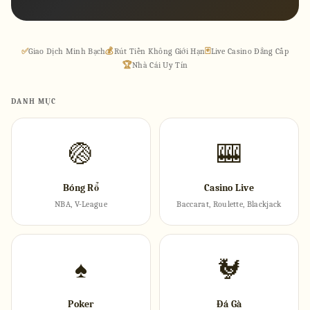
✅
Giao Dịch Minh Bạch
💰
Rút Tiền Không Giới Hạn
🃏
Live Casino Đẳng Cấp
🏆
Nhà Cái Uy Tín
DANH MỤC
🏐
🎰
Bóng Rổ
Casino Live
NBA, V-League
Baccarat, Roulette, Blackjack
♠
🐓
Poker
Đá Gà