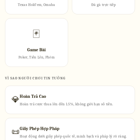
Texas Hold'em, Omaha
Đá gà trực tiếp
🃏
Game Bài
Poker, Tiến Lên, Phỏm
VÌ SAO NGƯỜI CHƠI TIN TƯỞNG
Hoàn Trả Cao
💎
Hoàn trả cược thua lên đến 1.5%, không giới hạn số tiền.
Giấy Phép Hợp Pháp
📜
Hoạt động dưới giấy phép quốc tế, minh bạch và pháp lý rõ ràng.