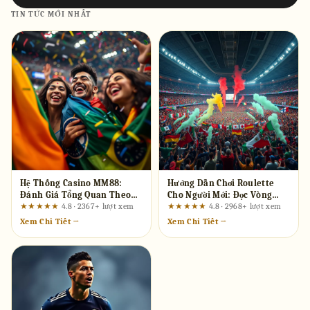
TIN TỨC MỚI NHẤT
Hệ Thống Casino MM88:
Hướng Dẫn Chơi Roulette
Đánh Giá Tổng Quan Theo
Cho Người Mới: Đọc Vòng
Tiêu Chí Vận Hành Thực Tế
Quay Và Kiểm Soát Vốn
★★★★★
4.8 · 2367+ lượt xem
★★★★★
4.8 · 2968+ lượt xem
Ngay Từ Ván Đầu
Xem Chi Tiết →
Xem Chi Tiết →