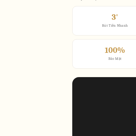
3'
Rút Tiền Nhanh
100%
Bảo Mật