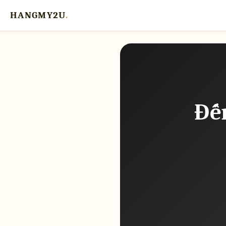
HANGMY2U
.
Đế