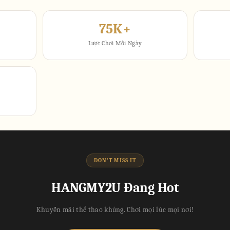
75K+
Lượt Chơi Mỗi Ngày
DON'T MISS IT
HANGMY2U Đang Hot
Khuyến mãi thể thao khủng. Chơi mọi lúc mọi nơi!