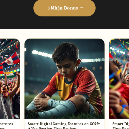
Nhận Bonus →
eatures
Smart Digital Gaming Features on GO99:
Smart Di
rst
A Verification-First Review
First Rev