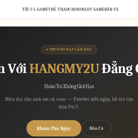
TẤT CẢ GAME
THỂ THAO
CASINO
SLOT GAME
BẮN CÁ
♠ THƯỞNG NẠP LẦN ĐẦU
n Với
HANGMY2U
Đẳng 
Hoàn Trả Không Giới Hạn
Hiện đại cho anh em cá cược — Freebet mỗi ngày, hỗ trợ tận
tâm 24/7.
Khám Phá Ngay
Bắn Cá