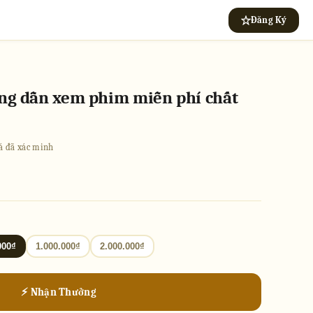
Đăng Ký
ớng dẫn xem phim miễn phí chất
giá đã xác minh
000₫
1.000.000₫
2.000.000₫
⚡ Nhận Thưởng