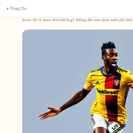
Trang Chủ
Home
›
Tất Cả Game
›
Motchill là gì? Hướng dẫn xem phim miễn phí chất