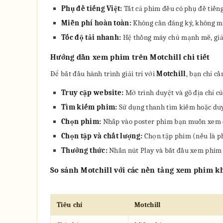
Phụ đề tiếng Việt:
Tất cả phim đều có phụ đề tiếng
Miễn phí hoàn toàn:
Không cần đăng ký, không mấ
Tốc độ tải nhanh:
Hệ thống máy chủ mạnh mẽ, giảm 
Hướng dẫn xem phim trên Motchill chi tiết
Để bắt đầu hành trình giải trí với
Motchill
, bạn chỉ c
Truy cập website:
Mở trình duyệt và gõ địa chỉ củ
Tìm kiếm phim:
Sử dụng thanh tìm kiếm hoặc duyệ
Chọn phim:
Nhấp vào poster phim bạn muốn xem để
Chọn tập và chất lượng:
Chọn tập phim (nếu là ph
Thưởng thức:
Nhấn nút Play và bắt đầu xem phim 
So sánh Motchill với các nền tảng xem phim k
Tiêu chí
Motchill