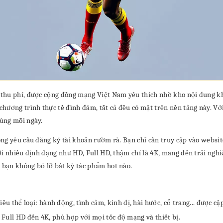
 thu phí, được cộng đồng mạng Việt Nam yêu thích nhờ kho nội dung 
ương trình thực tế đình đám, tất cả đều có mặt trên nền tảng này. Với 
ùng mỗi ngày.
ng yêu cầu đăng ký tài khoản rườm rà. Bạn chỉ cần truy cập vào websit
ới nhiều định dạng như HD, Full HD, thậm chí là 4K, mang đến trải ngh
bạn không bỏ lỡ bất kỳ tác phẩm hot nào.
 thể loại: hành động, tình cảm, kinh dị, hài hước, cổ trang... được cậ
 Full HD đến 4K, phù hợp với mọi tốc độ mạng và thiết bị.