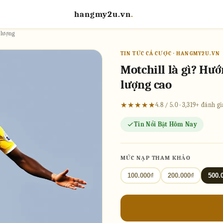
hangmy2u.vn
.
 lượng
TIN TỨC CÁ CƯỢC · HANGMY2U.VN
Motchill là gì? Hư
lượng cao
★★★★★
4.8 / 5.0 · 3,319+ đánh 
Tin Nổi Bật Hôm Nay
MỨC NẠP THAM KHẢO
100.000₫
200.000₫
500.