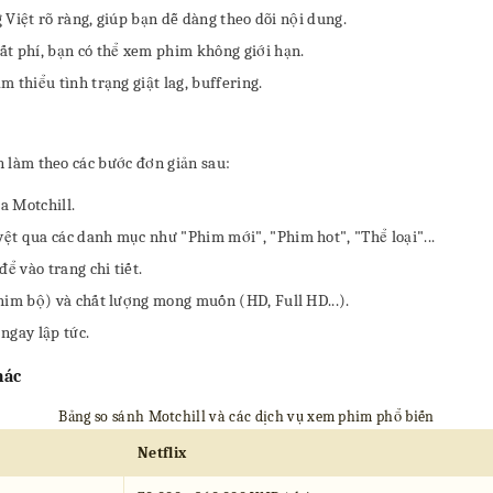
 Việt rõ ràng, giúp bạn dễ dàng theo dõi nội dung.
t phí, bạn có thể xem phim không giới hạn.
thiểu tình trạng giật lag, buffering.
ần làm theo các bước đơn giản sau:
a Motchill.
t qua các danh mục như "Phim mới", "Phim hot", "Thể loại"...
 vào trang chi tiết.
im bộ) và chất lượng mong muốn (HD, Full HD...).
ngay lập tức.
hác
Bảng so sánh Motchill và các dịch vụ xem phim phổ biến
Netflix