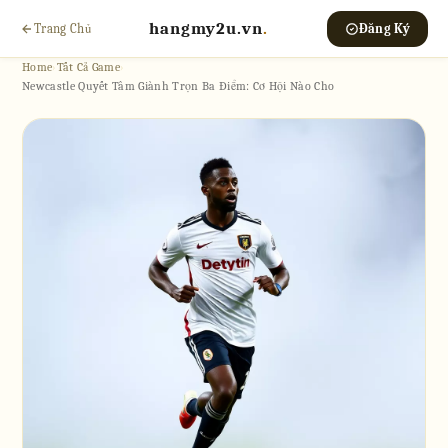
hangmy2u.vn
.
Trang Chủ
Đăng Ký
Home
›
Tất Cả Game
›
Newcastle Quyết Tâm Giành Trọn Ba Điểm: Cơ Hội Nào Cho