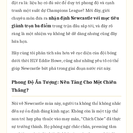
đặt ra là: liệu họ có đủ sức để duy trì phong độ và cạnh
tranh một suất dự Champions League? Mới đây, giới
chuyên môn đưa ra
nhận định Newcastle với mục tiêu
giành trọn ba điểm
trong trận đấu sắp tới, và đây rõ
ràng là một nhiệm vụ không hề dễ dàng nhưng cũng đầy
hứa hẹn.
Hãy cùng tôi phân tích sâu hơn về cục diện của đội bóng
dưới thời HLV Eddie Howe, cũng như những yếu tố có thể
giúp Newcastle bứt phá trong giai đoạn nước rút này.
Phong Độ Ấn Tượng: Nền Tảng Cho Một Chiến
Thắng?
Nói về Newcastle mùa này, người ta không thể không nhắc
đến sự ổn định đáng kinh ngạc. Không còn là một tập thể
non trẻ hay phụ thuộc vào may mắn, “Chích Chòe” đã thực
sự trưởng thành. Họ phòng ngự chắc chắn, pressing tầm