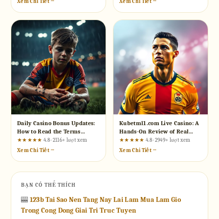
Xem Chi Tiết →
Xem Chi Tiết →
Daily Casino Bonus Updates:
Kubetml1.com Live Casino: A
How to Read the Terms
Hands-On Review of Real
Before You Claim Anything
Dealer Gaming
★★★★★
4.8 · 2116+ lượt xem
★★★★★
4.8 · 2949+ lượt xem
Xem Chi Tiết →
Xem Chi Tiết →
BẠN CÓ THỂ THÍCH
🎰
123b Tai Sao Nen Tang Nay Lai Lam Mua Lam Gio
Trong Cong Dong Giai Tri Truc Tuyen