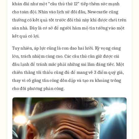
khán đài như một “cầu thủ thứ 12” tiếp thêm sức mạnh
cho toàn đội. Nhìn vào lịch sử đối đầu, Newcastle cũng
thường có kết quả tốt trước đối thủ này khi được chơi trên
sân nhà. Đây là cơ sở để người hâm mộ tin tưởng vào một
kết quả có lợi.
Tuy nhiên, áp lực cũng là con dao hai lưỡi. Kỳ vọng càng
lớn, trách nhiệm càng cao. Các cầu thủ cần giữ được cái
đầu lạnh để tránh mắc phải những sai lầm đáng tiếc. Một
chiến thắng tối thiểu cũng đủ để mang về 3 điểm quý giá,
thay vì cố gắng tấn công dồn dập và tạo ra khoảng trống
cho đối phương phản công.