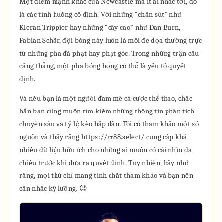
Một điểm mạnh khác của Newcastle mà ít ai nhắc tới, đó
là các tình huống cố định. Với những “chân sút” như
Kieran Trippier hay những “cây cao” như Dan Burn,
Fabian Schär, đội bóng này luôn là mối đe dọa thường trực
từ những pha đá phạt hay phạt góc. Trong những trận cầu
căng thẳng, một pha bóng bổng có thể là yếu tố quyết
định.
Và nếu bạn là một người đam mê cá cược thể thao, chắc
hẳn bạn cũng muốn tìm kiếm những thông tin phân tích
chuyên sâu và tỷ lệ kèo hấp dẫn. Tôi có tham khảo một số
nguồn và thấy rằng https://rr88.select/ cung cấp khá
nhiều dữ liệu hữu ích cho những ai muốn có cái nhìn đa
chiều trước khi đưa ra quyết định. Tuy nhiên, hãy nhớ
rằng, mọi thứ chỉ mang tính chất tham khảo và bạn nên
cân nhắc kỹ lưỡng. 😉