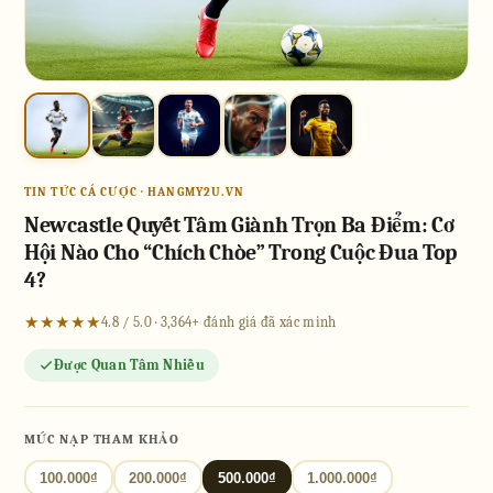
TIN TỨC CÁ CƯỢC · HANGMY2U.VN
Newcastle Quyết Tâm Giành Trọn Ba Điểm: Cơ
Hội Nào Cho “Chích Chòe” Trong Cuộc Đua Top
4?
★★★★★
4.8 / 5.0 · 3,364+ đánh giá đã xác minh
Được Quan Tâm Nhiều
MỨC NẠP THAM KHẢO
100.000₫
200.000₫
500.000₫
1.000.000₫