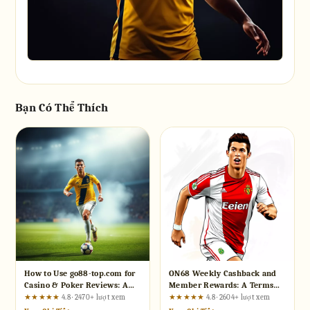
Bạn Có Thể Thích
How to Use go88-top.com for
ON68 Weekly Cashback and
Casino & Poker Reviews: A
Member Rewards: A Terms
Step-by-Step Guide for
Breakdown for Every Player
★★★★★
4.8 · 2470+ lượt xem
★★★★★
4.8 · 2604+ lượt xem
Beginners
Type