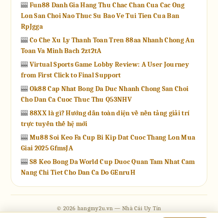
🎰
Fun88 Danh Gia Hang Thu Chac Chan Cua Cac Ong
Lon San Choi Nao Thuc Su Bao Ve Tui Tien Cua Ban
RpJgga
🎰
Co Che Xu Ly Thanh Toan Tren 88aa Nhanh Chong An
Toan Va Minh Bach 2zt2tA
🎰
Virtual Sports Game Lobby Review: A User Journey
from First Click to Final Support
🎰
Ok88 Cap Nhat Bong Da Duc Nhanh Chong San Choi
Cho Dan Ca Cuoc Thuc Thu Q53NHV
🎰
88XX là gì? Hướng dẫn toàn diện về nền tảng giải trí
trực tuyến thế hệ mới
🎰
Mu88 Soi Keo Fa Cup Bi Kip Dat Cuoc Thang Lon Mua
Giai 2025 GfmsJA
🎰
S8 Keo Bong Da World Cup Duoc Quan Tam Nhat Cam
Nang Chi Tiet Cho Dan Ca Do GEnruH
© 2026 hangmy2u.vn — Nhà Cái Uy Tín