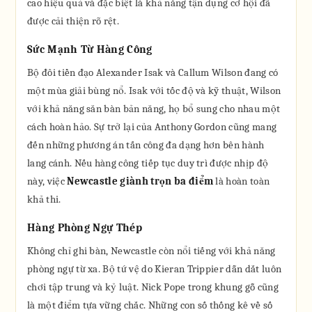
cao hiệu quả và đặc biệt là khả năng tận dụng cơ hội đã
được cải thiện rõ rệt.
Sức Mạnh Từ Hàng Công
Bộ đôi tiền đạo Alexander Isak và Callum Wilson đang có
một mùa giải bùng nổ. Isak với tốc độ và kỹ thuật, Wilson
với khả năng săn bàn bản năng, họ bổ sung cho nhau một
cách hoàn hảo. Sự trở lại của Anthony Gordon cũng mang
đến những phương án tấn công đa dạng hơn bên hành
lang cánh. Nếu hàng công tiếp tục duy trì được nhịp độ
này, việc
Newcastle giành trọn ba điểm
là hoàn toàn
khả thi.
Hàng Phòng Ngự Thép
Không chỉ ghi bàn, Newcastle còn nổi tiếng với khả năng
phòng ngự từ xa. Bộ tứ vệ do Kieran Trippier dẫn dắt luôn
chơi tập trung và kỷ luật. Nick Pope trong khung gỗ cũng
là một điểm tựa vững chắc. Những con số thống kê về số