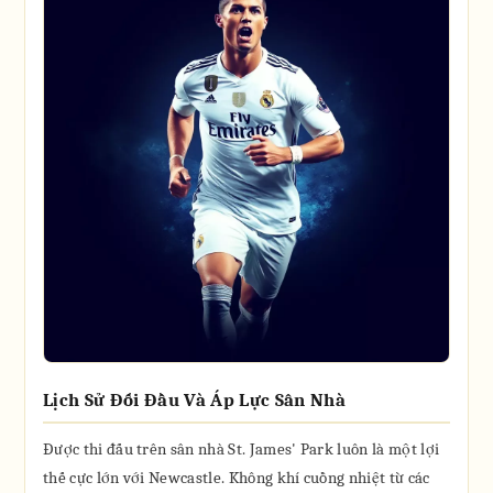
Lịch Sử Đối Đầu Và Áp Lực Sân Nhà
Được thi đấu trên sân nhà St. James' Park luôn là một lợi
thế cực lớn với Newcastle. Không khí cuồng nhiệt từ các