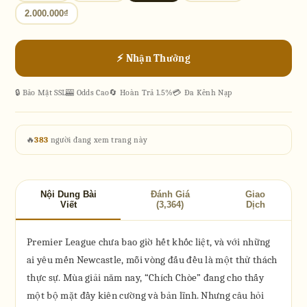
2.000.000₫
⚡ Nhận Thưởng
🔒 Bảo Mật SSL
🎰 Odds Cao
🔄 Hoàn Trả 1.5%
💳 Đa Kênh Nạp
🔥
383
người đang xem trang này
Nội Dung Bài
Đánh Giá
Giao
Viết
(3,364)
Dịch
Premier League chưa bao giờ hết khốc liệt, và với những
ai yêu mến Newcastle, mỗi vòng đấu đều là một thử thách
thực sự. Mùa giải năm nay, “Chích Chòe” đang cho thấy
một bộ mặt đầy kiên cường và bản lĩnh. Nhưng câu hỏi