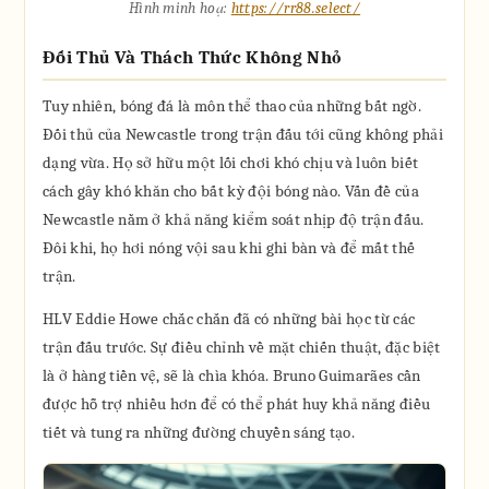
Hình minh hoạ:
https://rr88.select/
Đối Thủ Và Thách Thức Không Nhỏ
Tuy nhiên, bóng đá là môn thể thao của những bất ngờ.
Đối thủ của Newcastle trong trận đấu tới cũng không phải
dạng vừa. Họ sở hữu một lối chơi khó chịu và luôn biết
cách gây khó khăn cho bất kỳ đội bóng nào. Vấn đề của
Newcastle nằm ở khả năng kiểm soát nhịp độ trận đấu.
Đôi khi, họ hơi nóng vội sau khi ghi bàn và để mất thế
trận.
HLV Eddie Howe chắc chắn đã có những bài học từ các
trận đấu trước. Sự điều chỉnh về mặt chiến thuật, đặc biệt
là ở hàng tiền vệ, sẽ là chìa khóa. Bruno Guimarães cần
được hỗ trợ nhiều hơn để có thể phát huy khả năng điều
tiết và tung ra những đường chuyền sáng tạo.