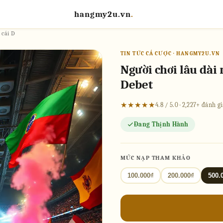
hangmy2u.vn
.
 cái D
TIN TỨC CÁ CƯỢC · HANGMY2U.VN
Người chơi lâu dài
Debet
★★★★★
4.8 / 5.0 · 2,227+ đánh 
Đang Thịnh Hành
MỨC NẠP THAM KHẢO
100.000₫
200.000₫
500.