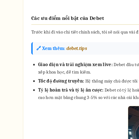
Các ưu điểm nổi bật của Debet
Trước khi đi vào chi tiết chính sách, tôi sẽ nói qua vài
🔗 Xem thêm:
debet.tips
Giao diện và trải nghiệm xem live:
Debet đầu tư 
xếp khoa học, dễ tìm kiếm.
Tốc độ đường truyền:
Hệ thống máy chủ được tối ư
Tỷ lệ hoàn trả và tỷ lệ ăn cược:
Debet có tỷ lệ hoà
cao hơn mặt bằng chung 3-5% so với các nhà cái kh