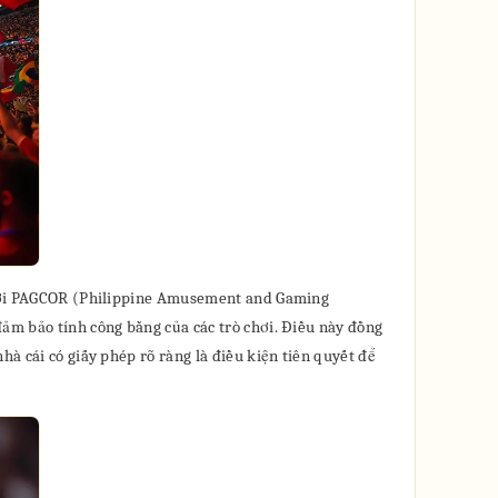
ng bởi PAGCOR (Philippine Amusement and Gaming
đảm bảo tính công bằng của các trò chơi. Điều này đồng
hà cái có giấy phép rõ ràng là điều kiện tiên quyết để