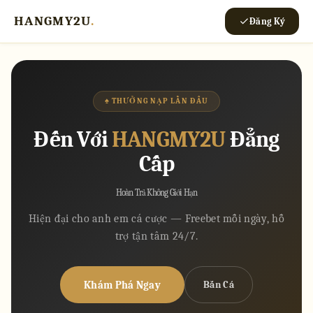
HANGMY2U
.
Đăng Ký
♠ THƯỞNG NẠP LẦN ĐẦU
Đến Với
HANGMY2U
Đẳng
Cấp
Hoàn Trả Không Giới Hạn
Hiện đại cho anh em cá cược — Freebet mỗi ngày, hỗ
trợ tận tâm 24/7.
Khám Phá Ngay
Bắn Cá