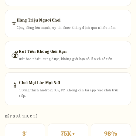
Hàng Triệu Người Chơi
⭐
Cộng đồng lớn mạnh, uy tín được khẳng định qua nhiều năm.
Rút Tiền Không Giới Hạn
💰
Rút bao nhiêu cũng được, không giới hạn số lần và số tiền.
Chơi Mọi Lúc Mọi Nơi
📱
Tương thích Android, iOS, PC. Không cần tải app, vào chơi trực
tiếp.
KẾT QUẢ THỰC TẾ
3'
75K+
98%