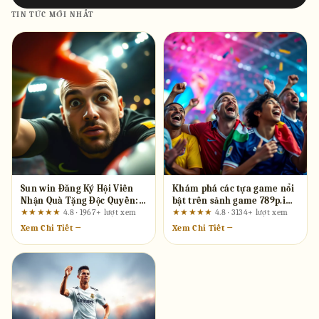
TIN TỨC MỚI NHẤT
Sun win Đăng Ký Hội Viên
Khám phá các tựa game nổi
Nhận Quà Tặng Độc Quyền:
bật trên sảnh game 789p.in
Hướng dẫn chi tiết từ A đến
– Phân tích luật chơi, nhịp
★★★★★
4.8 · 1967+ lượt xem
★★★★★
4.8 · 3134+ lượt xem
Z
cược và quản lý vốn
Xem Chi Tiết →
Xem Chi Tiết →