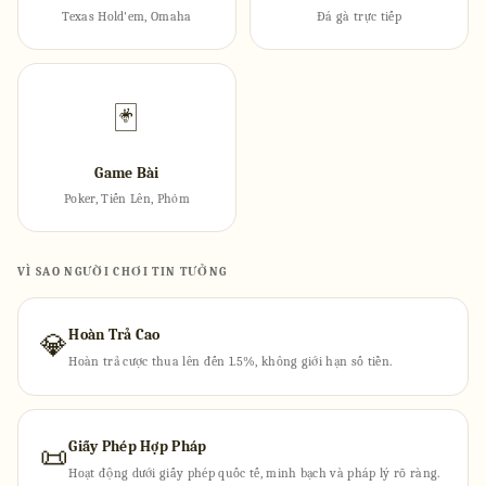
Texas Hold'em, Omaha
Đá gà trực tiếp
🃏
Game Bài
Poker, Tiến Lên, Phỏm
VÌ SAO NGƯỜI CHƠI TIN TƯỞNG
Hoàn Trả Cao
💎
Hoàn trả cược thua lên đến 1.5%, không giới hạn số tiền.
Giấy Phép Hợp Pháp
📜
Hoạt động dưới giấy phép quốc tế, minh bạch và pháp lý rõ ràng.