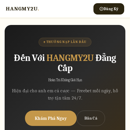
HANGMY2U
.
Đăng Ký
♠ THƯỞNG NẠP LẦN ĐẦU
Đến Với
HANGMY2U
Đẳng
Cấp
Hoàn Trả Không Giới Hạn
Hiện đại cho anh em cá cược — Freebet mỗi ngày, hỗ
trợ tận tâm 24/7.
Khám Phá Ngay
Bắn Cá