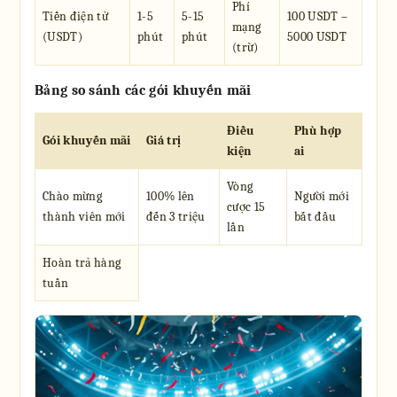
Phí
Tiền điện tử
1-5
5-15
100 USDT –
mạng
(USDT)
phút
phút
5000 USDT
(trừ)
Bảng so sánh các gói khuyến mãi
Điều
Phù hợp
Gói khuyến mãi
Giá trị
kiện
ai
Vòng
Chào mừng
100% lên
Người mới
cược 15
thành viên mới
đến 3 triệu
bắt đầu
lần
Hoàn trả hàng
tuần