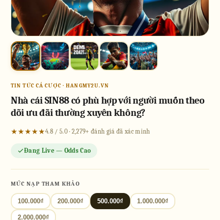
TIN TỨC CÁ CƯỢC · HANGMY2U.VN
Nhà cái SIN88 có phù hợp với người muốn theo
dõi ưu đãi thường xuyên không?
★★★★★
4.8 / 5.0 · 2,279+ đánh giá đã xác minh
Đang Live — Odds Cao
MỨC NẠP THAM KHẢO
100.000₫
200.000₫
500.000₫
1.000.000₫
2.000.000₫