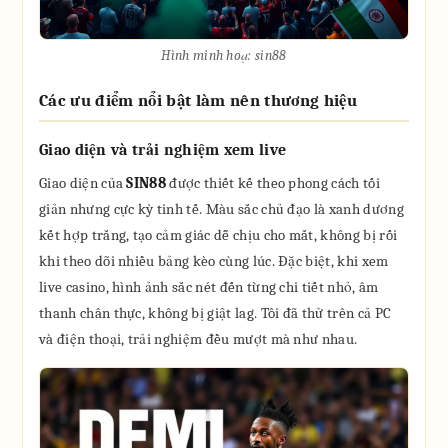
Hình minh hoạ: sin88
Các ưu điểm nổi bật làm nên thương hiệu
Giao diện và trải nghiệm xem live
Giao diện của
SIN88
được thiết kế theo phong cách tối
giản nhưng cực kỳ tinh tế. Màu sắc chủ đạo là xanh dương
kết hợp trắng, tạo cảm giác dễ chịu cho mắt, không bị rối
khi theo dõi nhiều bảng kèo cùng lúc. Đặc biệt, khi xem
live casino, hình ảnh sắc nét đến từng chi tiết nhỏ, âm
thanh chân thực, không bị giật lag. Tôi đã thử trên cả PC
và điện thoại, trải nghiệm đều mượt mà như nhau.