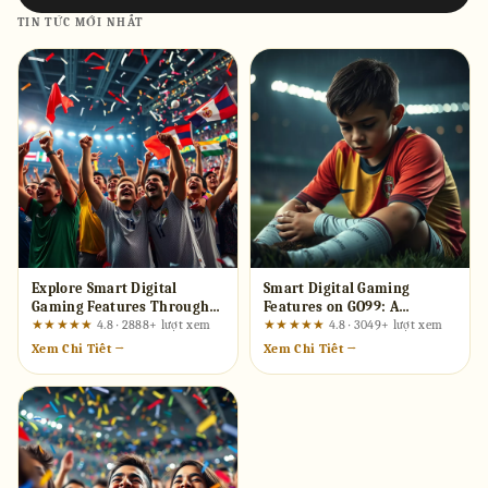
TIN TỨC MỚI NHẤT
Explore Smart Digital
Smart Digital Gaming
Gaming Features Through
Features on GO99: A
go99.com.bz: A Risk-First
Verification-First Review
★★★★★
4.8 · 2888+ lượt xem
★★★★★
4.8 · 3049+ lượt xem
Review of Who It Fits and
Xem Chi Tiết →
Xem Chi Tiết →
Who Should Walk Away