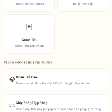
Texas Hold'em, Omaha
Đá gà trực tiếp
🃏
Game Bài
Poker, Tiến Lên, Phỏm
VÌ SAO NGƯỜI CHƠI TIN TƯỞNG
Hoàn Trả Cao
💎
Hoàn trả cược thua lên đến 1.5%, không giới hạn số tiền.
Giấy Phép Hợp Pháp
📜
Hoạt động dưới giấy phép quốc tế, minh bạch và pháp lý rõ ràng.