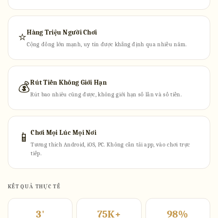
Hàng Triệu Người Chơi
⭐
Cộng đồng lớn mạnh, uy tín được khẳng định qua nhiều năm.
Rút Tiền Không Giới Hạn
💰
Rút bao nhiêu cũng được, không giới hạn số lần và số tiền.
Chơi Mọi Lúc Mọi Nơi
📱
Tương thích Android, iOS, PC. Không cần tải app, vào chơi trực
tiếp.
KẾT QUẢ THỰC TẾ
3'
75K+
98%