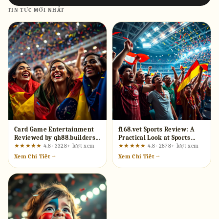
TIN TỨC MỚI NHẤT
Card Game Entertainment
f168.vet Sports Review: A
Reviewed by qh88.builders:
Practical Look at Sports
A Risk Management
Gaming Content
★★★★★
4.8 · 3328+ lượt xem
★★★★★
4.8 · 2878+ lượt xem
Assessment
Xem Chi Tiết →
Xem Chi Tiết →