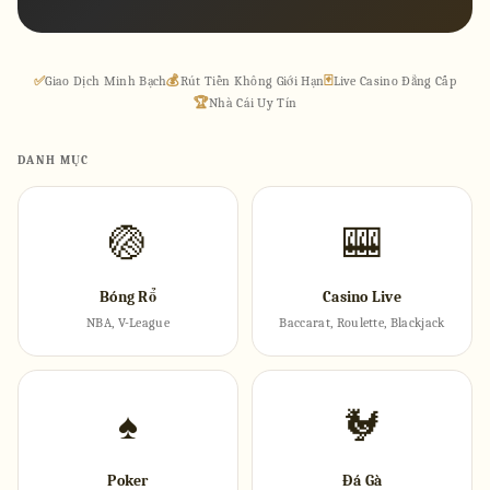
✅
Giao Dịch Minh Bạch
💰
Rút Tiền Không Giới Hạn
🃏
Live Casino Đẳng Cấp
🏆
Nhà Cái Uy Tín
DANH MỤC
🏐
🎰
Bóng Rổ
Casino Live
NBA, V-League
Baccarat, Roulette, Blackjack
♠
🐓
Poker
Đá Gà