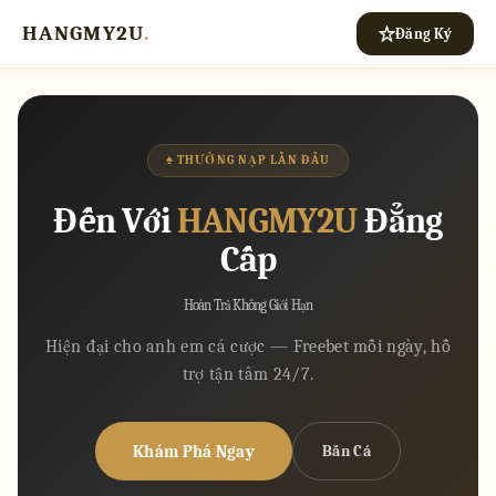
HANGMY2U
.
Đăng Ký
♠ THƯỞNG NẠP LẦN ĐẦU
Đến Với
HANGMY2U
Đẳng
Cấp
Hoàn Trả Không Giới Hạn
Hiện đại cho anh em cá cược — Freebet mỗi ngày, hỗ
trợ tận tâm 24/7.
Khám Phá Ngay
Bắn Cá