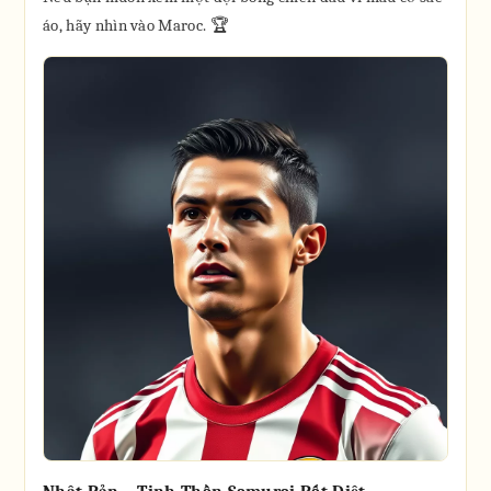
áo, hãy nhìn vào Maroc. 🏆