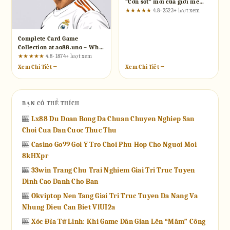
“Cơn sốt” mới của giới mê
phim ngôn tình và kiếm hiệp
★★★★★
4.8 · 2523+ lượt xem
Complete Card Game
Collection at ao88.uno – What
the Claims Actually Mean and
★★★★★
4.8 · 1874+ lượt xem
How to Verify Them
Xem Chi Tiết →
Xem Chi Tiết →
BẠN CÓ THỂ THÍCH
🎰
Lx88 Du Doan Bong Da Chuan Chuyen Nghiep San
Choi Cua Dan Cuoc Thuc Thu
🎰
Casino Go99 Goi Y Tro Choi Phu Hop Cho Nguoi Moi
8kHXpr
🎰
33win Trang Chu Trai Nghiem Giai Tri Truc Tuyen
Dinh Cao Danh Cho Ban
🎰
Okviptop Nen Tang Giai Tri Truc Tuyen Da Nang Va
Nhung Dieu Can Biet VlUI2a
🎰
Xóc Đĩa Tứ Linh: Khi Game Dân Gian Lên “Mâm” Công