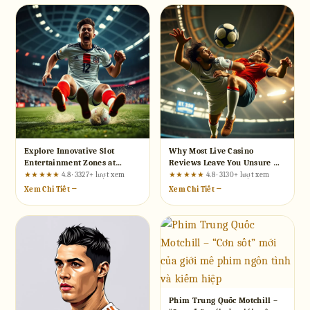
Explore Innovative Slot
Why Most Live Casino
Entertainment Zones at
Reviews Leave You Unsure —
hz88.ac: A Long-Time User’s
and How to Judge a Platform
★★★★★
4.8 · 3327+ lượt xem
★★★★★
4.8 · 3130+ lượt xem
Perspective
Properly
Xem Chi Tiết →
Xem Chi Tiết →
Phim Trung Quốc Motchill –