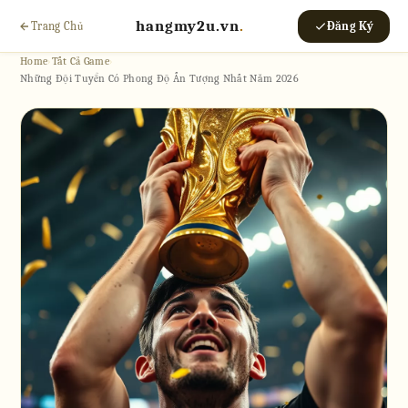
hangmy2u.vn
.
Trang Chủ
Đăng Ký
Home
›
Tất Cả Game
›
Những Đội Tuyển Có Phong Độ Ấn Tượng Nhất Năm 2026