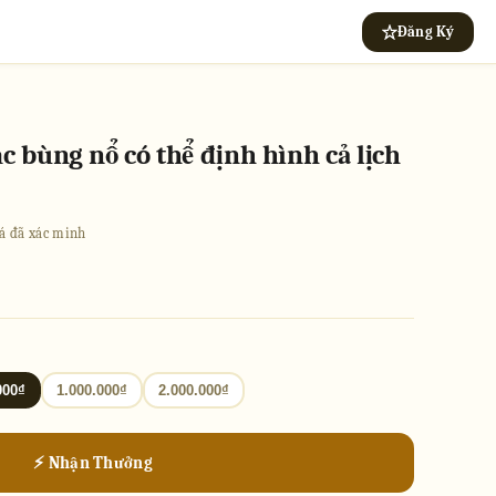
Đăng Ký
bùng nổ có thể định hình cả lịch
giá đã xác minh
000₫
1.000.000₫
2.000.000₫
⚡ Nhận Thưởng