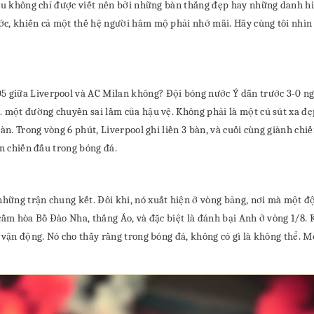
 đấu không chỉ được viết nên bởi những bàn thắng đẹp hay những danh 
ớc, khiến cả một thế hệ người hâm mộ phải nhớ mãi. Hãy cùng tôi nhìn
 giữa Liverpool và AC Milan không? Đội bóng nước Ý dẫn trước 3-0 nga
. một đường chuyền sai lầm của hậu vệ. Không phải là một cú sút xa đẹ
oàn. Trong vòng 6 phút, Liverpool ghi liền 3 bàn, và cuối cùng giành c
ần chiến đấu trong bóng đá.
ững trận chung kết. Đôi khi, nó xuất hiện ở vòng bảng, nơi mà một độ
 cầm hòa Bồ Đào Nha, thắng Áo, và đặc biệt là đánh bại Anh ở vòng 1/8
 vận động. Nó cho thấy rằng trong bóng đá, không có gì là không thể. Mộ