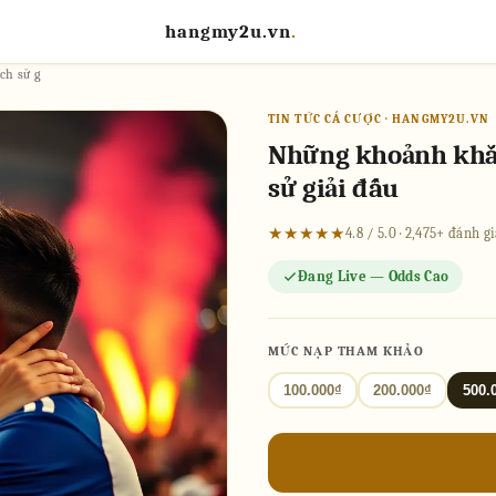
hangmy2u.vn
.
ch sử g
TIN TỨC CÁ CƯỢC · HANGMY2U.VN
Những khoảnh khắc 
sử giải đấu
★★★★★
4.8 / 5.0 · 2,475+ đánh 
Đang Live — Odds Cao
MỨC NẠP THAM KHẢO
100.000₫
200.000₫
500.