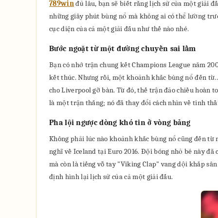
789win
đủ lâu, bạn sẽ biết rằng lịch sử của một giải
những giây phút bùng nổ mà không ai có thể lường trư
cục diện của cả một giải đấu như thế nào nhé.
Bước ngoặt từ một đường chuyền sai lầm
Bạn có nhớ trận chung kết Champions League năm 2005
kết thúc. Nhưng rồi, một khoảnh khắc bùng nổ đến từ..
cho Liverpool gỡ bàn. Từ đó, thế trận đảo chiều hoàn t
là một trận thắng; nó đã thay đổi cách nhìn về tinh th
Pha lội ngược dòng khó tin ở vòng bảng
Không phải lúc nào khoảnh khắc bùng nổ cũng đến từ nh
nghĩ về Iceland tại Euro 2016. Đội bóng nhỏ bé này đã
mà còn là tiếng vỗ tay "Viking Clap" vang dội khắp sân
định hình lại lịch sử của cả một giải đấu.