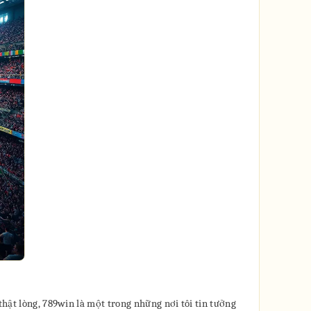
thật lòng, 789win là một trong những nơi tôi tin tưởng