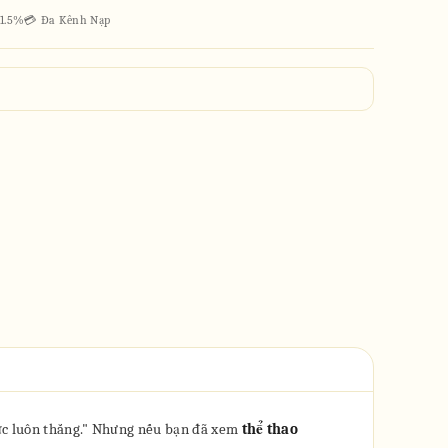
 1.5%
💳 Đa Kênh Nạp
Đức luôn thắng." Nhưng nếu bạn đã xem
thể thao