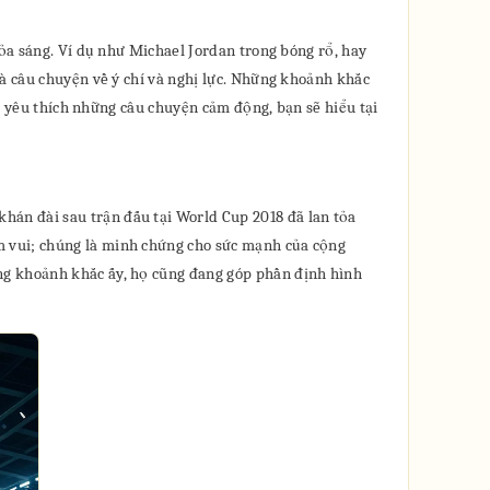
tỏa sáng. Ví dụ như Michael Jordan trong bóng rổ, hay
là câu chuyện về ý chí và nghị lực. Những khoảnh khắc
ời yêu thích những câu chuyện cảm động, bạn sẽ hiểu tại
án đài sau trận đấu tại World Cup 2018 đã lan tỏa
m vui; chúng là minh chứng cho sức mạnh của cộng
ng khoảnh khắc ấy, họ cũng đang góp phần định hình