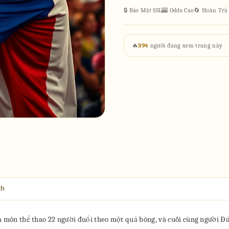
🔒 Bảo Mật SSL
🎰 Odds Cao
🔄 Hoàn Trả
🔥
394
người đang xem trang này
ch
là môn thể thao 22 người đuổi theo một quả bóng, và cuối cùng người 