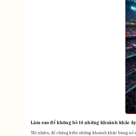
Làm sao để không bỏ lỡ những khoảnh khắc ấy
Tất nhiên, để chứng kiến những khoảnh khắc bùng nổ này