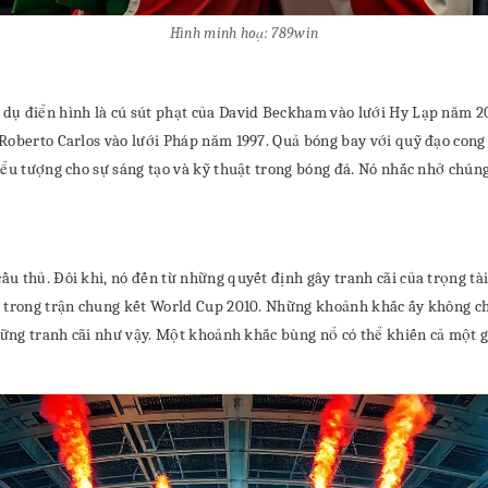
Hình minh hoạ: 789win
dụ điển hình là cú sút phạt của David Beckham vào lưới Hy Lạp năm 2
Roberto Carlos vào lưới Pháp năm 1997. Quả bóng bay với quỹ đạo cong
ểu tượng cho sự sáng tạo và kỹ thuật trong bóng đá. Nó nhắc nhở chúng t
u thủ. Đôi khi, nó đến từ những quyết định gây tranh cãi của trọng tà
i trong trận chung kết World Cup 2010. Những khoảnh khắc ấy không c
hững tranh cãi như vậy. Một khoảnh khắc bùng nổ có thể khiến cả một gi