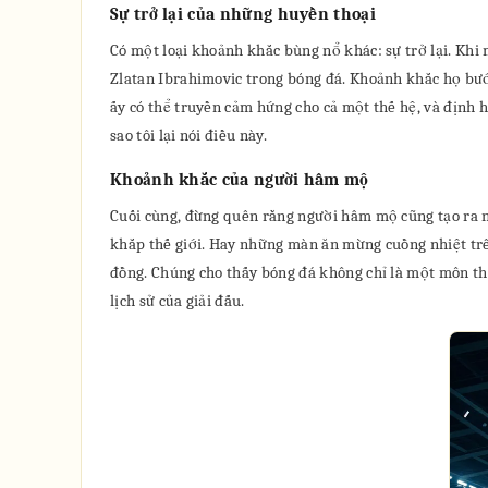
Sự trở lại của những huyền thoại
Có một loại khoảnh khắc bùng nổ khác: sự trở lại. Khi 
Zlatan Ibrahimovic trong bóng đá. Khoảnh khắc họ bước
ấy có thể truyền cảm hứng cho cả một thế hệ, và định h
sao tôi lại nói điều này.
Khoảnh khắc của người hâm mộ
Cuối cùng, đừng quên rằng người hâm mộ cũng tạo ra n
khắp thế giới. Hay những màn ăn mừng cuồng nhiệt tr
đồng. Chúng cho thấy bóng đá không chỉ là một môn th
lịch sử của giải đấu.