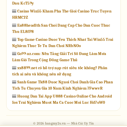
Dau KcT59y
🎰
Casino Win55 Kham Pha The Gioi Casino Truc Tuyen
HRMC2Z
🎰
Ea88headlth San Choi Dang Cap Cho Dan Cuoc Thuc
Thu EL8fP8
🎰
Top Game Casino Duoc Yeu Thich Nhat Tai Win55 Trai
Nghiem Thuc Te Tu Dan Choi NRbNOo
🎰
Go99-az.com: Nền Tảng Giải Trí Số Đang Làm Mưa
Làm Gió Trong Cộng Đồng Game Thủ
🎰
xx8899.net có hỗ trợ nạp rút siêu tốc không? Phân
tích ai nên và không nên sử dụng
🎰
Sanh Game Tk88 Duoc Nguoi Choi Danh Gia Cao Phan
Tich Tu Chuyen Gia 10 Nam Kinh Nghiem 7FwwvR
🎰
Huong Dan Tai App U888 Casino Online Cho Android
Ios Trai Nghiem Muot Ma Ca Cuoc Moi Luc Hd7oW0
© 2026 hangmy2u.vn — Nhà Cái Uy Tín