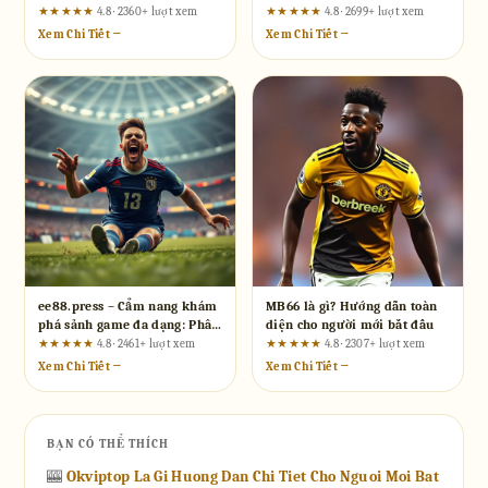
Đọc Hiểu Trước Khi Nhận
Thơm Cùng S8
★★★★★
4.8 · 2360+ lượt xem
★★★★★
4.8 · 2699+ lượt xem
Xem Chi Tiết →
Xem Chi Tiết →
ee88.press – Cẩm nang khám
MB66 là gì? Hướng dẫn toàn
phá sảnh game đa dạng: Phân
diện cho người mới bắt đầu
tích độ khó, nhịp chơi và
★★★★★
4.8 · 2461+ lượt xem
★★★★★
4.8 · 2307+ lượt xem
chiến lược quản lý vốn
Xem Chi Tiết →
Xem Chi Tiết →
BẠN CÓ THỂ THÍCH
🎰
Okviptop La Gi Huong Dan Chi Tiet Cho Nguoi Moi Bat