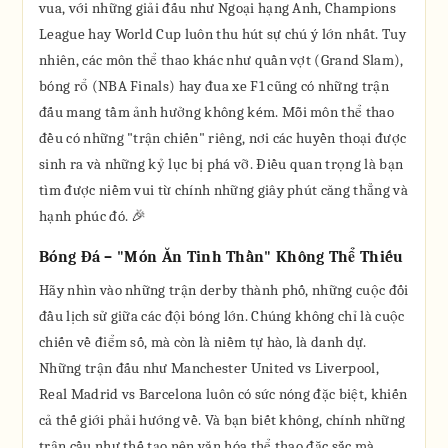
vua, với những giải đấu như Ngoại hạng Anh, Champions
League hay World Cup luôn thu hút sự chú ý lớn nhất. Tuy
nhiên, các môn thể thao khác như quần vợt (Grand Slam),
bóng rổ (NBA Finals) hay đua xe F1 cũng có những trận
đấu mang tầm ảnh hưởng không kém. Mỗi môn thể thao
đều có những "trận chiến" riêng, nơi các huyền thoại được
sinh ra và những kỷ lục bị phá vỡ. Điều quan trọng là bạn
tìm được niềm vui từ chính những giây phút căng thẳng và
hạnh phúc đó. 🎉
Bóng Đá – "Món Ăn Tinh Thần" Không Thể Thiếu
Hãy nhìn vào những trận derby thành phố, những cuộc đối
đầu lịch sử giữa các đội bóng lớn. Chúng không chỉ là cuộc
chiến về điểm số, mà còn là niềm tự hào, là danh dự.
Những trận đấu như Manchester United vs Liverpool,
Real Madrid vs Barcelona luôn có sức nóng đặc biệt, khiến
cả thế giới phải hướng về. Và bạn biết không, chính những
trận cầu như thế tạo nên văn hóa thể thao đặc sắc mà