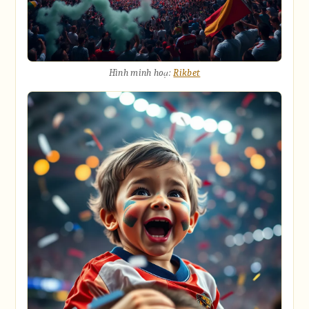
Hình minh hoạ:
Rikbet