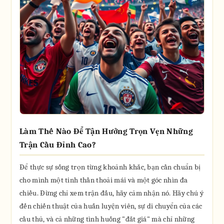
Làm Thế Nào Để Tận Hưởng Trọn Vẹn Những
Trận Cầu Đỉnh Cao?
Để thực sự sống trọn từng khoảnh khắc, bạn cần chuẩn bị
cho mình một tinh thần thoải mái và một góc nhìn đa
chiều. Đừng chỉ xem trận đấu, hãy cảm nhận nó. Hãy chú ý
đến chiến thuật của huấn luyện viên, sự di chuyển của các
cầu thủ, và cả những tình huống "đắt giá" mà chỉ những