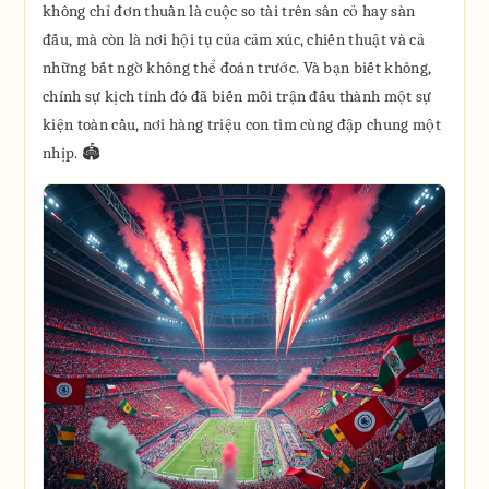
không chỉ đơn thuần là cuộc so tài trên sân cỏ hay sàn
đấu, mà còn là nơi hội tụ của cảm xúc, chiến thuật và cả
những bất ngờ không thể đoán trước. Và bạn biết không,
chính sự kịch tính đó đã biến mỗi trận đấu thành một sự
kiện toàn cầu, nơi hàng triệu con tim cùng đập chung một
nhịp. 🏟️