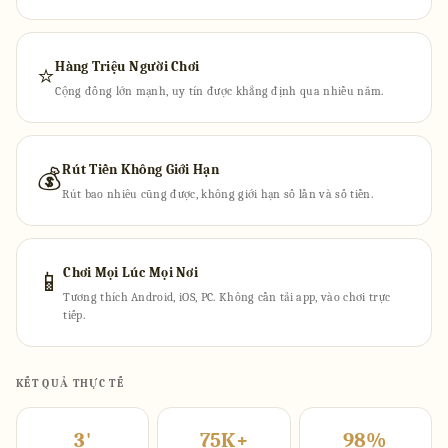
Hàng Triệu Người Chơi
⭐
Cộng đồng lớn mạnh, uy tín được khẳng định qua nhiều năm.
Rút Tiền Không Giới Hạn
💰
Rút bao nhiêu cũng được, không giới hạn số lần và số tiền.
Chơi Mọi Lúc Mọi Nơi
📱
Tương thích Android, iOS, PC. Không cần tải app, vào chơi trực
tiếp.
KẾT QUẢ THỰC TẾ
3'
75K+
98%