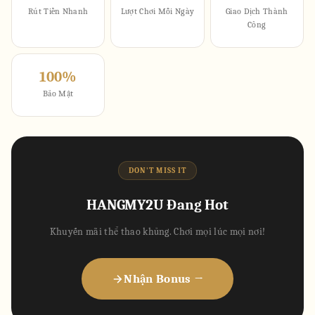
Rút Tiền Nhanh
Lượt Chơi Mỗi Ngày
Giao Dịch Thành
Công
100%
Bảo Mật
DON'T MISS IT
HANGMY2U Đang Hot
Khuyến mãi thể thao khủng. Chơi mọi lúc mọi nơi!
Nhận Bonus →