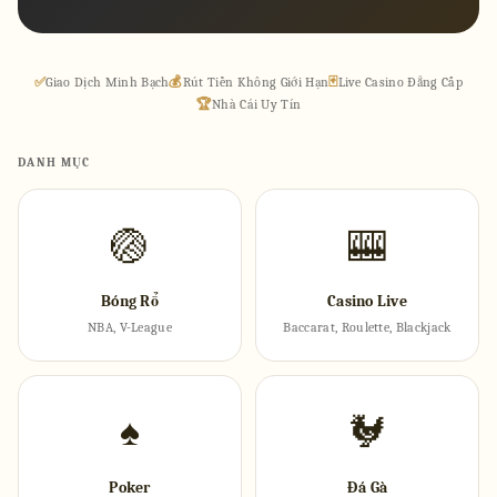
✅
Giao Dịch Minh Bạch
💰
Rút Tiền Không Giới Hạn
🃏
Live Casino Đẳng Cấp
🏆
Nhà Cái Uy Tín
DANH MỤC
🏐
🎰
Bóng Rổ
Casino Live
NBA, V-League
Baccarat, Roulette, Blackjack
♠
🐓
Poker
Đá Gà