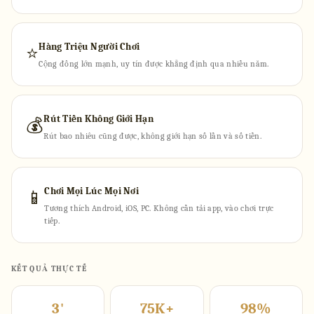
Hàng Triệu Người Chơi
⭐
Cộng đồng lớn mạnh, uy tín được khẳng định qua nhiều năm.
Rút Tiền Không Giới Hạn
💰
Rút bao nhiêu cũng được, không giới hạn số lần và số tiền.
Chơi Mọi Lúc Mọi Nơi
📱
Tương thích Android, iOS, PC. Không cần tải app, vào chơi trực
tiếp.
KẾT QUẢ THỰC TẾ
3'
75K+
98%