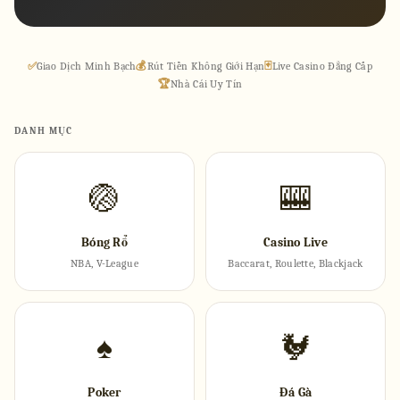
✅
Giao Dịch Minh Bạch
💰
Rút Tiền Không Giới Hạn
🃏
Live Casino Đẳng Cấp
🏆
Nhà Cái Uy Tín
DANH MỤC
🏐
🎰
Bóng Rổ
Casino Live
NBA, V-League
Baccarat, Roulette, Blackjack
♠
🐓
Poker
Đá Gà