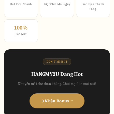
Rút Tiền Nhanh
Lượt Chơi Mỗi Ngày
Giao Dịch Thành
Công
100%
Bảo Mật
DON'T MISS IT
HANGMY2U Đang Hot
Khuyến mãi thể thao khủng. Chơi mọi lúc mọi nơi!
Nhận Bonus →