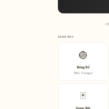
✅
G
DANH MỤC
🏐
Bóng Rổ
NBA, V-League
🃏
Game Bài