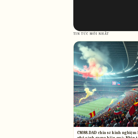
TIN TỨC MỚI NHẤT
CM88.DAD chia sẻ kinh nghiệm
phá sảnh game hiệu quả: Nhìn t