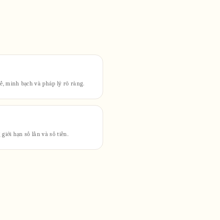
ế, minh bạch và pháp lý rõ ràng.
iới hạn số lần và số tiền.