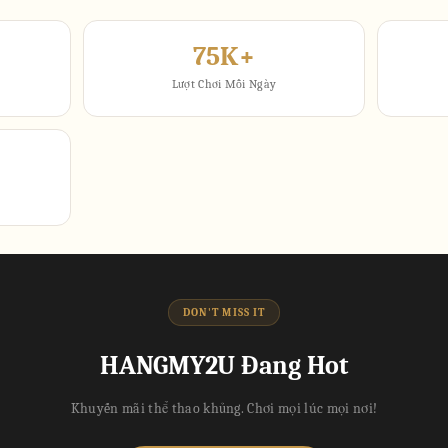
75K+
Lượt Chơi Mỗi Ngày
DON'T MISS IT
HANGMY2U Đang Hot
Khuyến mãi thể thao khủng. Chơi mọi lúc mọi nơi!