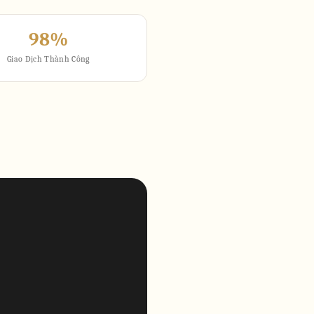
98%
Giao Dịch Thành Công