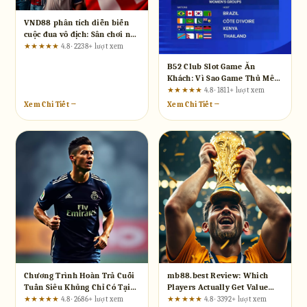
VND88 phân tích diễn biến
cuộc đua vô địch: Sân chơi nào
cho dân cá cược thực thụ?
★★★★★
4.8 · 2238+ lượt xem
B52 Club Slot Game Ăn
Khách: Vì Sao Game Thủ Mê
Mẩn?
★★★★★
4.8 · 1811+ lượt xem
Xem Chi Tiết →
Xem Chi Tiết →
Chương Trình Hoàn Trả Cuối
mb88.best Review: Which
Tuần Siêu Khủng Chỉ Có Tại
Players Actually Get Value
68WIN – Cơ Hội Kiếm Tiền
from This Online Game Hub?
★★★★★
4.8 · 2686+ lượt xem
★★★★★
4.8 · 3392+ lượt xem