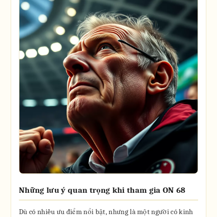
Những lưu ý quan trọng khi tham gia ON 68
Dù có nhiều ưu điểm nổi bật, nhưng là một người có kinh