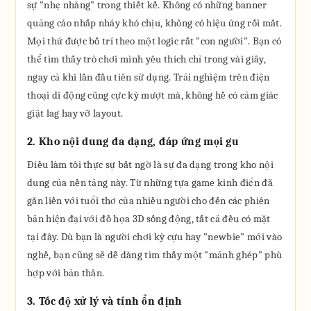
sự "nhẹ nhàng" trong thiết kế. Không có những banner
quảng cáo nhấp nháy khó chịu, không có hiệu ứng rối mắt.
Mọi thứ được bố trí theo một logic rất "con người". Bạn có
thể tìm thấy trò chơi mình yêu thích chỉ trong vài giây,
ngay cả khi lần đầu tiên sử dụng. Trải nghiệm trên điện
thoại di động cũng cực kỳ mượt mà, không hề có cảm giác
giật lag hay vỡ layout.
2. Kho nội dung đa dạng, đáp ứng mọi gu
Điều làm tôi thực sự bất ngờ là sự đa dạng trong kho nội
dung của nền tảng này. Từ những tựa game kinh điển đã
gắn liền với tuổi thơ của nhiều người cho đến các phiên
bản hiện đại với đồ họa 3D sống động, tất cả đều có mặt
tại đây. Dù bạn là người chơi kỳ cựu hay "newbie" mới vào
nghề, bạn cũng sẽ dễ dàng tìm thấy một "mảnh ghép" phù
hợp với bản thân.
3. Tốc độ xử lý và tính ổn định