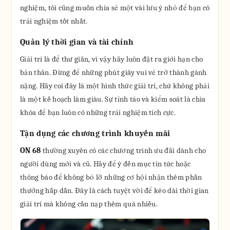
nghiệm, tôi cũng muốn chia sẻ một vài lưu ý nhỏ để bạn có
trải nghiệm tốt nhất.
Quản lý thời gian và tài chính
Giải trí là để thư giãn, vì vậy hãy luôn đặt ra giới hạn cho
bản thân. Đừng để những phút giây vui vẻ trở thành gánh
nặng. Hãy coi đây là một hình thức giải trí, chứ không phải
là một kế hoạch làm giàu. Sự tỉnh táo và kiểm soát là chìa
khóa để bạn luôn có những trải nghiệm tích cực.
Tận dụng các chương trình khuyến mãi
ON 68
thường xuyên có các chương trình ưu đãi dành cho
người dùng mới và cũ. Hãy để ý đến mục tin tức hoặc
thông báo để không bỏ lỡ những cơ hội nhận thêm phần
thưởng hấp dẫn. Đây là cách tuyệt vời để kéo dài thời gian
giải trí mà không cần nạp thêm quá nhiều.