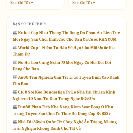
Không Giới Hạn
Xem Chi Tiết →
Xem Chi Tiết →
BẠN CÓ THỂ THÍCH
🎰
Kubet Cap Nhat Thong Tin Bong Da Chau Au Lien Tuc
Moi Ngay San Choi Dinh Cao Cho Dan Ca Cuoc RHNCUM
🎰
World Cup – Niềm Tự Hào Vô Hạn Cho Mỗi Quốc Gia
Tham Dự
🎰
No Hu Lon Cung Nohu90 Moi Ngay Co Hoi Doi Doi
Dang Cho Ban
🎰
Au88 Trai Nghiem Giai Tri Truc Tuyen Dinh Cao Danh
Cho Ban
🎰
C168 Soi Keo Bundesliga Ty Le Nha Cai Chuan Kinh
Nghiem 10 Nam Tu Dan Trong Nghe SGs3Us
🎰
Fun88 Phan Tich Kha Nang Kiem Soat Bong O Khu
Trung Tuyen San Choi Co Thuc Su Dang Cap RvRS3r
🎰
Nhà Cái 33win Quốc Tế: Công Nghệ Ấn Tượng, Nhưng
Trải Nghiệm Không Dành Cho Tất Cả