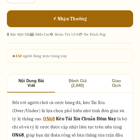
⚡ Nhận Thưởng
🔒 Bảo Mật SSL
🎰 Odds Cao
🔄 Hoàn Trả 1.5%
💳 Đa Kênh Nạp
🔥
152
người đang xem trang này
Nội Dung Bài
Đánh Giá
Giao
Viết
(2,840)
Dịch
Đối với người chơi cá cược bóng đá, kèo Tài Xỉu
(Over/Under) là lựa chọn phổ biến nhờ tính đơn giản và
tỷ lệ thắng cao.
ON68
Kèo Tài Xỉu Chuẩn Hôm Nay
là bộ
chỉ số và tỷ lệ cược được cập nhật liên tục trên nền tảng
ON68
, giúp bạn dự đoán tổng số bàn thắng của trận đấu