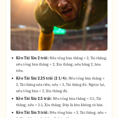
Kèo Tài Xỉu 2 trái:
Nếu tổng bàn thắng > 2, Tài thắng;
nếu tổng bàn thắng < 2, Xỉu thắng; nếu bằng 2, hòa
tiền.
Kèo Tài Xỉu 2.25 trái (2 1/4):
Nếu tổng bàn thắng >
2, Tài thắng nửa tiền; nếu > 3, Tài thắng đủ. Ngược lại,
nếu tổng bàn < 2, Xỉu thắng đủ.
Kèo Tài Xỉu 2.5 trái:
Nếu tổng bàn thắng > 2.5, Tài
thắng; nếu < 2.5, Xỉu thắng. Đây là kèo không có hòa.
Kèo Tài Xỉu 3 trái:
Nếu tổng bàn > 3, Tài thắng; nếu <