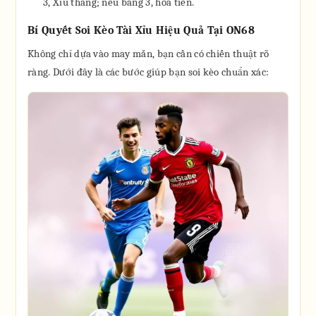
3, Xỉu thắng; nếu bằng 3, hòa tiền.
Bí Quyết Soi Kèo Tài Xỉu Hiệu Quả Tại ON68
Không chỉ dựa vào may mắn, bạn cần có chiến thuật rõ
ràng. Dưới đây là các bước giúp bạn soi kèo chuẩn xác: