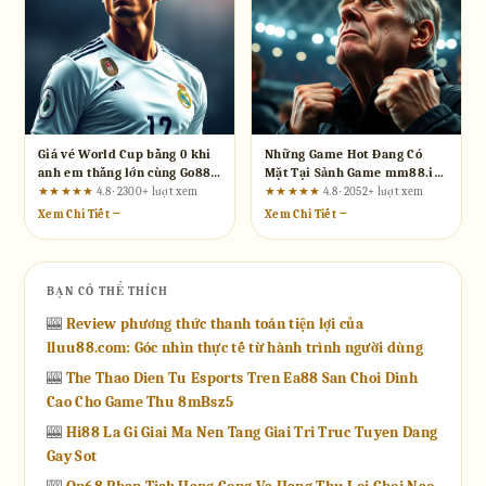
Giá vé World Cup bằng 0 khi
Những Game Hot Đang Có
anh em thắng lớn cùng Go88:
Mặt Tại Sảnh Game mm88.io
Lộ trình kiểm tra từ A đến Z
– Đánh Giá Chi Tiết Từ
★★★★★
4.8 · 2300+ lượt xem
★★★★★
4.8 · 2052+ lượt xem
Chuyên Gia 10 Năm
Xem Chi Tiết →
Xem Chi Tiết →
BẠN CÓ THỂ THÍCH
🎰
Review phương thức thanh toán tiện lợi của
lluu88.com: Góc nhìn thực tế từ hành trình người dùng
🎰
The Thao Dien Tu Esports Tren Ea88 San Choi Dinh
Cao Cho Game Thu 8mBsz5
🎰
Hi88 La Gi Giai Ma Nen Tang Giai Tri Truc Tuyen Dang
Gay Sot