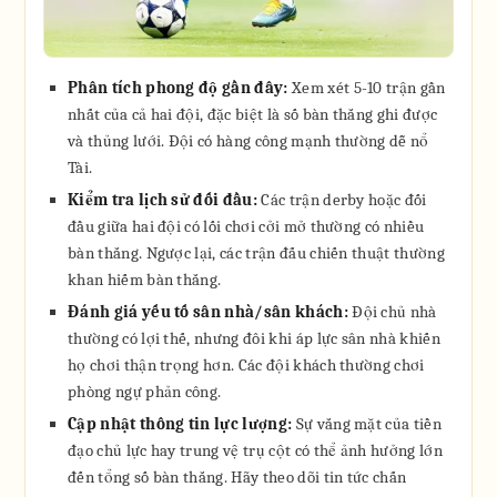
Phân tích phong độ gần đây:
Xem xét 5-10 trận gần
nhất của cả hai đội, đặc biệt là số bàn thắng ghi được
và thủng lưới. Đội có hàng công mạnh thường dễ nổ
Tài.
Kiểm tra lịch sử đối đầu:
Các trận derby hoặc đối
đầu giữa hai đội có lối chơi cởi mở thường có nhiều
bàn thắng. Ngược lại, các trận đấu chiến thuật thường
khan hiếm bàn thắng.
Đánh giá yếu tố sân nhà/sân khách:
Đội chủ nhà
thường có lợi thế, nhưng đôi khi áp lực sân nhà khiến
họ chơi thận trọng hơn. Các đội khách thường chơi
phòng ngự phản công.
Cập nhật thông tin lực lượng:
Sự vắng mặt của tiền
đạo chủ lực hay trung vệ trụ cột có thể ảnh hưởng lớn
đến tổng số bàn thắng. Hãy theo dõi tin tức chấn