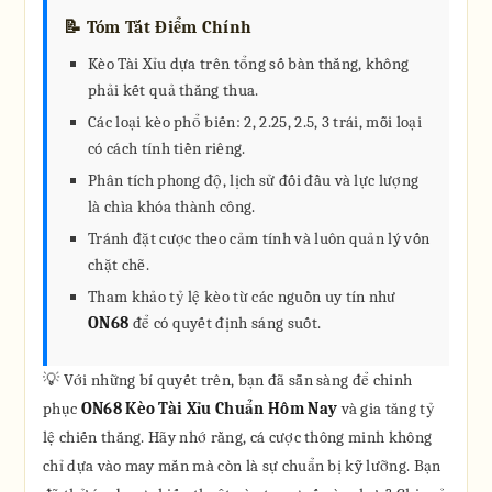
📝 Tóm Tắt Điểm Chính
Kèo Tài Xỉu dựa trên tổng số bàn thắng, không
phải kết quả thắng thua.
Các loại kèo phổ biến: 2, 2.25, 2.5, 3 trái, mỗi loại
có cách tính tiền riêng.
Phân tích phong độ, lịch sử đối đầu và lực lượng
là chìa khóa thành công.
Tránh đặt cược theo cảm tính và luôn quản lý vốn
chặt chẽ.
Tham khảo tỷ lệ kèo từ các nguồn uy tín như
ON68
để có quyết định sáng suốt.
💡 Với những bí quyết trên, bạn đã sẵn sàng để chinh
phục
ON68 Kèo Tài Xỉu Chuẩn Hôm Nay
và gia tăng tỷ
lệ chiến thắng. Hãy nhớ rằng, cá cược thông minh không
chỉ dựa vào may mắn mà còn là sự chuẩn bị kỹ lưỡng. Bạn