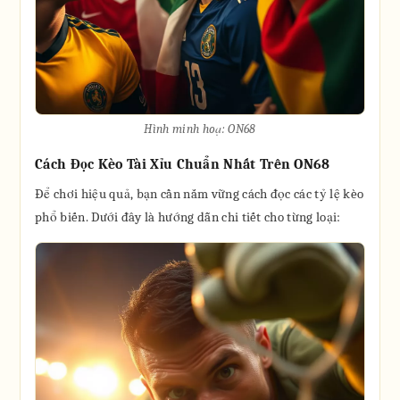
Hình minh hoạ: ON68
Cách Đọc Kèo Tài Xỉu Chuẩn Nhất Trên ON68
Để chơi hiệu quả, bạn cần nắm vững cách đọc các tỷ lệ kèo
phổ biến. Dưới đây là hướng dẫn chi tiết cho từng loại: