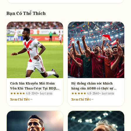
Bạn Có Thể Thích
Cách Săn Khuyến Mãi Hoàn
Hệ thống chăm sóc khách
Vốn Khi Thua Cược Tại BDJL:
hàng của AO88 có thực sự
Phân Loại Ưu Đãi Theo Từng
chuyên nghiệp?
★★★★★
4.8 · 3149+ lượt xem
★★★★★
4.8 · 2640+ lượt xem
Nhóm Người Chơi
Xem Chi Tiết →
Xem Chi Tiết →