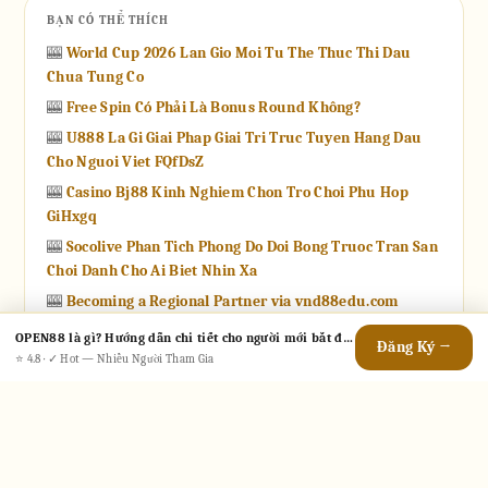
BẠN CÓ THỂ THÍCH
🎰
World Cup 2026 Lan Gio Moi Tu The Thuc Thi Dau
Chua Tung Co
🎰
Free Spin Có Phải Là Bonus Round Không?
🎰
U888 La Gi Giai Phap Giai Tri Truc Tuyen Hang Dau
Cho Nguoi Viet FQfDsZ
🎰
Casino Bj88 Kinh Nghiem Chon Tro Choi Phu Hop
GiHxgq
🎰
Socolive Phan Tich Phong Do Doi Bong Truoc Tran San
Choi Danh Cho Ai Biet Nhin Xa
🎰
Becoming a Regional Partner via vnd88edu.com
Affiliate Portal: An Independent Review
OPEN88 là gì? Hướng dẫn chi tiết cho người mới bắt đầu
Đăng Ký →
🎰
Nha Cai Mu88 Trai Nghiem Ca Cuoc Thuc Te Cho
⭐ 4.8 · ✓ Hot — Nhiều Người Tham Gia
Nguoi Choi Cung Izatss
🎰
Ban Ca 99win Trai Nghiem Dai Duong San Thuong
Dinh Cao