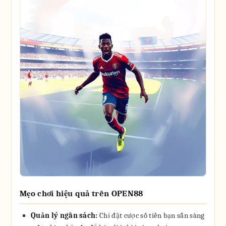
Mẹo chơi hiệu quả trên OPEN88
Quản lý ngân sách:
Chỉ đặt cược số tiền bạn sẵn sàng