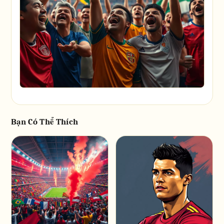
Bạn Có Thể Thích