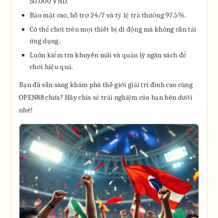
50.000 VND.
Bảo mật cao, hỗ trợ 24/7 và tỷ lệ trả thưởng 97.5%.
Có thể chơi trên mọi thiết bị di động mà không cần tải
ứng dụng.
Luôn kiểm tra khuyến mãi và quản lý ngân sách để
chơi hiệu quả.
Bạn đã sẵn sàng khám phá thế giới giải trí đỉnh cao cùng
OPEN88 chưa? Hãy chia sẻ trải nghiệm của bạn bên dưới
nhé!