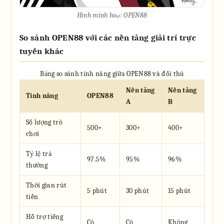
Hình minh hoạ: OPEN88
So sánh OPEN88 với các nền tảng giải trí trực
tuyến khác
Bảng so sánh tính năng giữa OPEN88 và đối thủ
Nền tảng
Nền tảng
Tính năng
OPEN88
A
B
Số lượng trò
500+
300+
400+
chơi
Tỷ lệ trả
97.5%
95%
96%
thưởng
Thời gian rút
5 phút
30 phút
15 phút
tiền
Hỗ trợ tiếng
Có
Có
Không