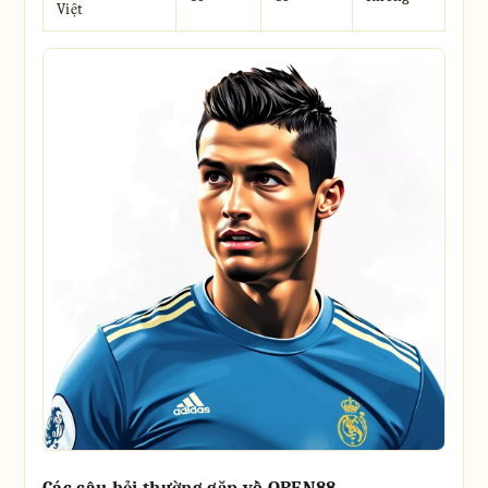
Việt
Các câu hỏi thường gặp về OPEN88