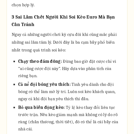
chọn hợp lý.
3 Sai Lầm Chết Người Khi Soi Kèo Euro Mà Bạn
Cần Tránh
Ngay cả những người chơi kỳ cựu đôi khi cũng mắc phải
những sai lầm tâm lý. Dưới đây là ba cạm bẫy phổ biến
nhất trong quá trình soi kèo:
Chạy theo đám đông:
Đừng bao giờ đặt cược chỉ vì
“ai cũng cược đội này”. Hãy dựa vào phân tích của
riêng bạn.
Cả nể đội bóng yêu thích:
Tình yêu dành cho đội
bóng có thể làm mờ lý trí. Luôn soi kèo khách quan,
ngay cả khi đội bạn yêu thích thi đấu.
Bỏ qua biến động kèo:
Tỷ lệ kèo thay đổi liên tục
trước trận. Nếu kèo giảm mạnh mà không có lý do rõ
ràng (chấn thương, thời tiết), đó có thể là cái bẫy của
nhà cái.