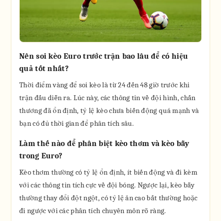
Nên soi kèo Euro trước trận bao lâu để có hiệu
quả tốt nhất?
Thời điểm vàng để soi kèo là từ 24 đến 48 giờ trước khi
trận đấu diễn ra. Lúc này, các thông tin về đội hình, chấn
thương đã ổn định, tỷ lệ kèo chưa biến động quá mạnh và
bạn có đủ thời gian để phân tích sâu.
Làm thế nào để phân biệt kèo thơm và kèo bẫy
trong Euro?
Kèo thơm thường có tỷ lệ ổn định, ít biến động và đi kèm
với các thông tin tích cực về đội bóng. Ngược lại, kèo bẫy
thường thay đổi đột ngột, có tỷ lệ ăn cao bất thường hoặc
đi ngược với các phân tích chuyên môn rõ ràng.