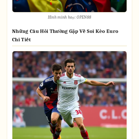
Hình minh hoạ: OPEN88
Những Câu Hỏi Thường Gặp Về Soi Kèo Euro
Chi Tiết