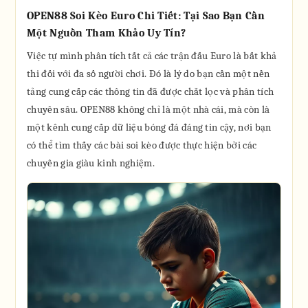
OPEN88 Soi Kèo Euro Chi Tiết: Tại Sao Bạn Cần
Một Nguồn Tham Khảo Uy Tín?
Việc tự mình phân tích tất cả các trận đấu Euro là bất khả
thi đối với đa số người chơi. Đó là lý do bạn cần một nền
tảng cung cấp các thông tin đã được chắt lọc và phân tích
chuyên sâu. OPEN88 không chỉ là một nhà cái, mà còn là
một kênh cung cấp dữ liệu bóng đá đáng tin cậy, nơi bạn
có thể tìm thấy các bài soi kèo được thực hiện bởi các
chuyên gia giàu kinh nghiệm.