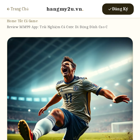
hangmy2u.vn
.
Trang Chủ
Đăng Ký
Home
›
Tất Cả Game
›
Review MM99 App: Trải Nghiệm Cá Cược Di Động Đỉnh Cao C