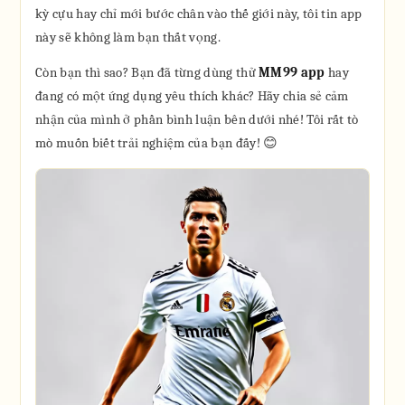
kỳ cựu hay chỉ mới bước chân vào thế giới này, tôi tin app
này sẽ không làm bạn thất vọng.
Còn bạn thì sao? Bạn đã từng dùng thử
MM99 app
hay
đang có một ứng dụng yêu thích khác? Hãy chia sẻ cảm
nhận của mình ở phần bình luận bên dưới nhé! Tôi rất tò
mò muốn biết trải nghiệm của bạn đấy! 😊