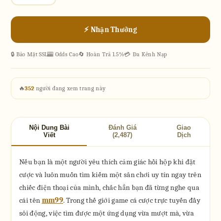
⚡ Nhận Thưởng
🔒 Bảo Mật SSL
🎰 Odds Cao
🔄 Hoàn Trả 1.5%
💳 Đa Kênh Nạp
🔥
352
người đang xem trang này
Nội Dung Bài
Đánh Giá
Giao
Viết
(2,487)
Dịch
Nếu bạn là một người yêu thích cảm giác hồi hộp khi đặt
cược và luôn muốn tìm kiếm một sân chơi uy tín ngay trên
chiếc điện thoại của mình, chắc hẳn bạn đã từng nghe qua
cái tên
mm99
. Trong thế giới game cá cược trực tuyến đầy
sôi động, việc tìm được một ứng dụng vừa mượt mà, vừa