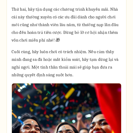
Thứ hai, hãy tận dụng các chương trình khuyến mãi. Nhà
cái này thường xuyên có các ưu đãi dành cho người chơi
mới cũng như thành viên lâu năm, từ thưởng nạp lần đầu
cho đến hoàn trả tiền cược. Đừng bỏ lỡ cơ hội nhận thêm
vốn chơi miễn phí nhé! 🎁
Cuối cùng, hãy luôn chơi có trách nhiệm. Nếu cảm thấy
mình đang sa đà hoặc mất kiểm soát, hãy tạm dừng lại và
nghỉ ngơi. Một tinh thần thoải mái sẽ giúp bạn đưa ra
những quyết định sáng suốt hơn.