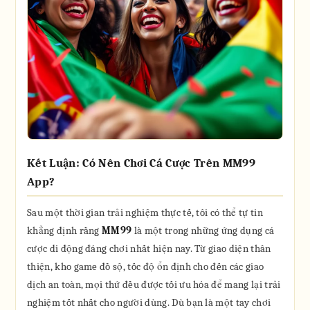
Kết Luận: Có Nên Chơi Cá Cược Trên MM99
App?
Sau một thời gian trải nghiệm thực tế, tôi có thể tự tin
khẳng định rằng
MM99
là một trong những ứng dụng cá
cược di động đáng chơi nhất hiện nay. Từ giao diện thân
thiện, kho game đồ sộ, tốc độ ổn định cho đến các giao
dịch an toàn, mọi thứ đều được tối ưu hóa để mang lại trải
nghiệm tốt nhất cho người dùng. Dù bạn là một tay chơi