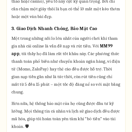
thao hoặc casino), yếu tố này cực kỳ quan trọng. Bởi chỉ
cần chậm một giây thôi là bạn có thể lỡ mất một kèo thơm
hoặc một ván bài đẹp.
3. Giao Dịch Nhanh Chóng, Bảo Mật Cao
Một trong những nỗi lo lớn nhất của người chơi khi tham
gia nhà cái online là vấn đề nạp và rút tiền. Với
MM99
app
, tôi thấy họ đã làm rất tốt khâu này. Các phương thức
thanh toán phổ biến như chuyển khoản ngân hàng, ví điện
tử (Momo, ZaloPay) hay thẻ cào đều được hỗ trợ. Thời
gian nạp tiền gần như là tức thời, còn rút tiền cũng chỉ
mất từ 5 đến 15 phút – một tốc độ đáng nể so với mặt bằng
chung.
Hơn nữa, hệ thống bảo mật của họ cũng được đầu tư kỹ
lưỡng. Mọi thông tin cá nhân và lịch sử giao dịch đều được
mã hóa, giúp tôi hoàn toàn yên tâm khi “bỏ tiền” vào tài
khoản. 🛡️