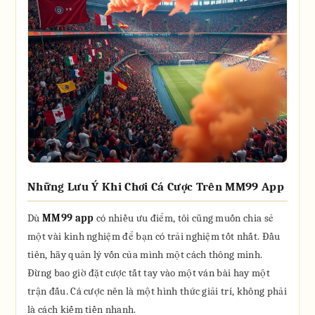
Những Lưu Ý Khi Chơi Cá Cược Trên MM99 App
Dù
MM99 app
có nhiều ưu điểm, tôi cũng muốn chia sẻ
một vài kinh nghiệm để bạn có trải nghiệm tốt nhất. Đầu
tiên, hãy quản lý vốn của mình một cách thông minh.
Đừng bao giờ đặt cược tất tay vào một ván bài hay một
trận đấu. Cá cược nên là một hình thức giải trí, không phải
là cách kiếm tiền nhanh.