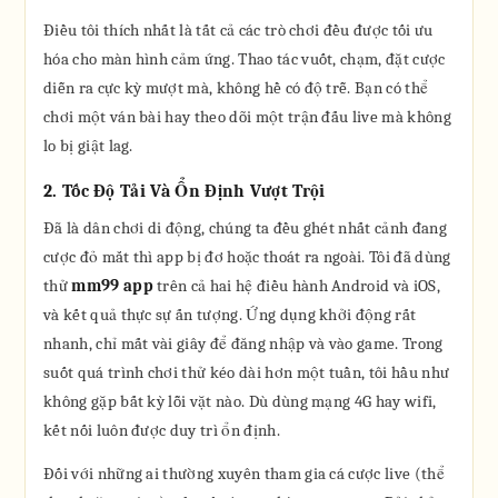
Điều tôi thích nhất là tất cả các trò chơi đều được tối ưu
hóa cho màn hình cảm ứng. Thao tác vuốt, chạm, đặt cược
diễn ra cực kỳ mượt mà, không hề có độ trễ. Bạn có thể
chơi một ván bài hay theo dõi một trận đấu live mà không
lo bị giật lag.
2. Tốc Độ Tải Và Ổn Định Vượt Trội
Đã là dân chơi di động, chúng ta đều ghét nhất cảnh đang
cược đỏ mắt thì app bị đơ hoặc thoát ra ngoài. Tôi đã dùng
thử
mm99 app
trên cả hai hệ điều hành Android và iOS,
và kết quả thực sự ấn tượng. Ứng dụng khởi động rất
nhanh, chỉ mất vài giây để đăng nhập và vào game. Trong
suốt quá trình chơi thử kéo dài hơn một tuần, tôi hầu như
không gặp bất kỳ lỗi vặt nào. Dù dùng mạng 4G hay wifi,
kết nối luôn được duy trì ổn định.
Đối với những ai thường xuyên tham gia cá cược live (thể