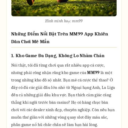
Hình minh hoạ: mm99
Những Điểm Nổi Bật Trên MM99 App Khiến
Dân Chơi Mê Mẩn
1. Kho Game Đa Dạng, Không Lo Nhàm Chán
Nói thật, tôi đã từng chơi qua rất nhiều app cá cược,
nhưng phải công nhận rằng kho game của
MM99
là một
trong những kho đồ sộ nhất. Bạn mê cá cược thể thao? Ở
đây có đủ các giải đấu lớn nhỏ từ Ngoại hạng Anh, La Liga
đến cả những giải đấu khu vực. Bạn thích cảm giác căng
thẳng khi ngồi trước bàn casino? Họ có hàng chục bàn
chơi với các dealer xinh đẹp, chuyên nghiệp. Còn nếu bạn
muốn thư giãn với những vòng quay slot đầy màu sắc,
phần game nổ hũ chắc chắn sẽ làm bạn hài lòng.