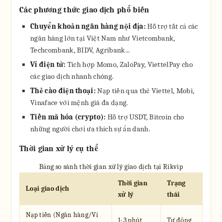
Các phương thức giao dịch phổ biến
Chuyển khoản ngân hàng nội địa:
Hỗ trợ tất cả các
ngân hàng lớn tại Việt Nam như Vietcombank,
Techcombank, BIDV, Agribank...
Ví điện tử:
Tích hợp Momo, ZaloPay, ViettelPay cho
các giao dịch nhanh chóng.
Thẻ cào điện thoại:
Nạp tiền qua thẻ Viettel, Mobi,
Vinaface với mệnh giá đa dạng.
Tiền mã hóa (crypto):
Hỗ trợ USDT, Bitcoin cho
những người chơi ưa thích sự ẩn danh.
Thời gian xử lý cụ thể
Bảng so sánh thời gian xử lý giao dịch tại Rikvip
Thời gian
Trạng
Loại giao dịch
xử lý
thái
Nạp tiền (Ngân hàng/Ví
1-3 phút
Tự động