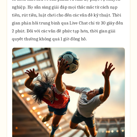
nghiệp. Họ sẵn sàng giải đáp mọi thắc mắc từ cách nạp
tiền, rút tiền, luật chơi cho đến các vấn đề kỹ thuật. Thời
gian phản hồi trung bình qua Live Chat chỉ từ 30 giây đến
2 phút. Đối với các vấn đề phức tạp hơn, thời gian giải
quyết thường không quá 1 giờ đồng hồ.