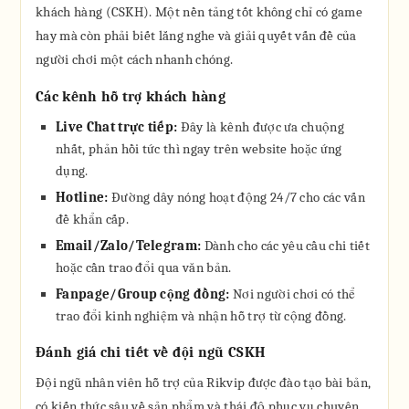
khách hàng (CSKH). Một nền tảng tốt không chỉ có game
hay mà còn phải biết lắng nghe và giải quyết vấn đề của
người chơi một cách nhanh chóng.
Các kênh hỗ trợ khách hàng
Live Chat trực tiếp:
Đây là kênh được ưa chuộng
nhất, phản hồi tức thì ngay trên website hoặc ứng
dụng.
Hotline:
Đường dây nóng hoạt động 24/7 cho các vấn
đề khẩn cấp.
Email/Zalo/Telegram:
Dành cho các yêu cầu chi tiết
hoặc cần trao đổi qua văn bản.
Fanpage/Group cộng đồng:
Nơi người chơi có thể
trao đổi kinh nghiệm và nhận hỗ trợ từ cộng đồng.
Đánh giá chi tiết về đội ngũ CSKH
Đội ngũ nhân viên hỗ trợ của Rikvip được đào tạo bài bản,
có kiến thức sâu về sản phẩm và thái độ phục vụ chuyên