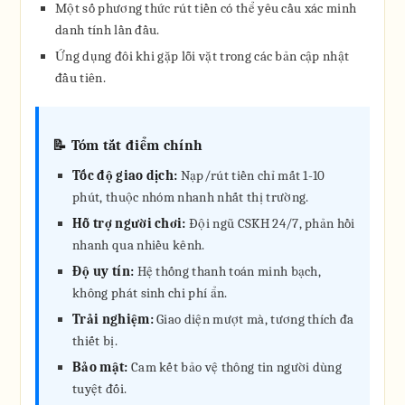
Một số phương thức rút tiền có thể yêu cầu xác minh
danh tính lần đầu.
Ứng dụng đôi khi gặp lỗi vặt trong các bản cập nhật
đầu tiên.
📝 Tóm tắt điểm chính
Tốc độ giao dịch:
Nạp/rút tiền chỉ mất 1-10
phút, thuộc nhóm nhanh nhất thị trường.
Hỗ trợ người chơi:
Đội ngũ CSKH 24/7, phản hồi
nhanh qua nhiều kênh.
Độ uy tín:
Hệ thống thanh toán minh bạch,
không phát sinh chi phí ẩn.
Trải nghiệm:
Giao diện mượt mà, tương thích đa
thiết bị.
Bảo mật:
Cam kết bảo vệ thông tin người dùng
tuyệt đối.