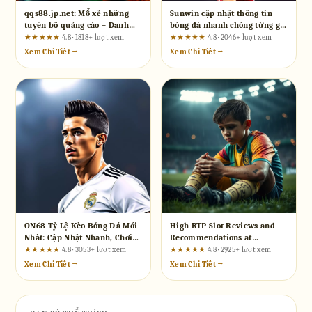
qqs88.jp.net: Mổ xẻ những
Sunwin cập nhật thông tin
tuyên bố quảng cáo – Danh
bóng đá nhanh chóng từng giờ
sách tiêu chí cần kiểm tra
- Sân chơi đẳng cấp cho dân cá
★★★★★
4.8 · 1818+ lượt xem
★★★★★
4.8 · 2046+ lượt xem
trước khi tham gia
độ
Xem Chi Tiết →
Xem Chi Tiết →
ON68 Tỷ Lệ Kèo Bóng Đá Mới
High RTP Slot Reviews and
Nhất: Cập Nhật Nhanh, Chơi
Recommendations at
Là Thắng
gg88mll.com: A Game
★★★★★
4.8 · 3053+ lượt xem
★★★★★
4.8 · 2925+ lượt xem
Analyst’s Guide to Rules,
Xem Chi Tiết →
Xem Chi Tiết →
Probability, and Volatility