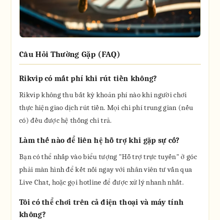
Câu Hỏi Thường Gặp (FAQ)
Rikvip có mất phí khi rút tiền không?
Rikvip không thu bất kỳ khoản phí nào khi người chơi
thực hiện giao dịch rút tiền. Mọi chi phí trung gian (nếu
có) đều được hệ thống chi trả.
Làm thế nào để liên hệ hỗ trợ khi gặp sự cố?
Bạn có thể nhấp vào biểu tượng "Hỗ trợ trực tuyến" ở góc
phải màn hình để kết nối ngay với nhân viên tư vấn qua
Live Chat, hoặc gọi hotline để được xử lý nhanh nhất.
Tôi có thể chơi trên cả điện thoại và máy tính
không?