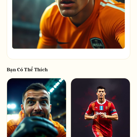
Bạn Có Thể Thích