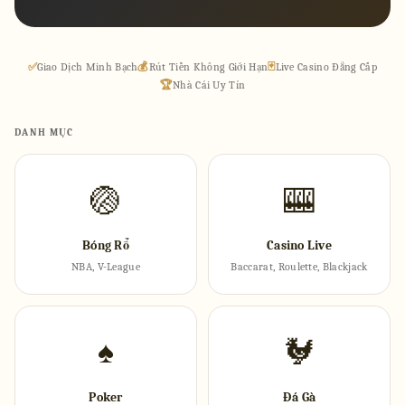
✅
Giao Dịch Minh Bạch
💰
Rút Tiền Không Giới Hạn
🃏
Live Casino Đẳng Cấp
🏆
Nhà Cái Uy Tín
DANH MỤC
🏐
🎰
Bóng Rổ
Casino Live
NBA, V-League
Baccarat, Roulette, Blackjack
♠
🐓
Poker
Đá Gà