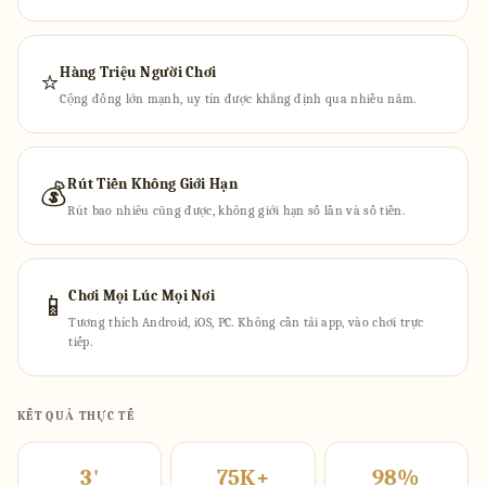
Hàng Triệu Người Chơi
⭐
Cộng đồng lớn mạnh, uy tín được khẳng định qua nhiều năm.
Rút Tiền Không Giới Hạn
💰
Rút bao nhiêu cũng được, không giới hạn số lần và số tiền.
Chơi Mọi Lúc Mọi Nơi
📱
Tương thích Android, iOS, PC. Không cần tải app, vào chơi trực
tiếp.
KẾT QUẢ THỰC TẾ
3'
75K+
98%