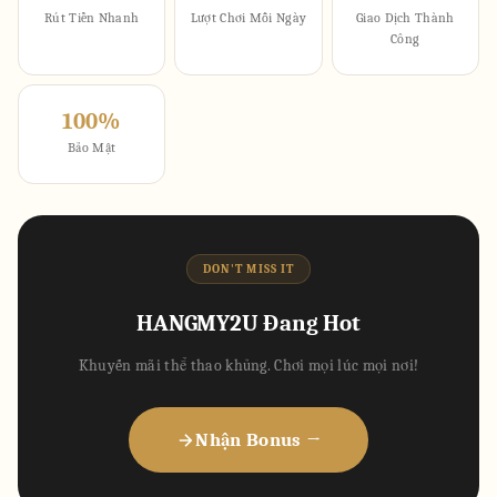
Rút Tiền Nhanh
Lượt Chơi Mỗi Ngày
Giao Dịch Thành
Công
100%
Bảo Mật
DON'T MISS IT
HANGMY2U Đang Hot
Khuyến mãi thể thao khủng. Chơi mọi lúc mọi nơi!
Nhận Bonus →