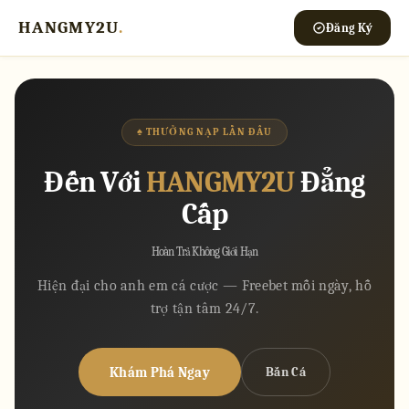
HANGMY2U
.
Đăng Ký
♠ THƯỞNG NẠP LẦN ĐẦU
Đến Với
HANGMY2U
Đẳng
Cấp
Hoàn Trả Không Giới Hạn
Hiện đại cho anh em cá cược — Freebet mỗi ngày, hỗ
trợ tận tâm 24/7.
Khám Phá Ngay
Bắn Cá