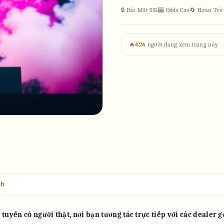
🔒 Bảo Mật SSL
🎰 Odds Cao
🔄 Hoàn Trả
🔥
424
người đang xem trang này
ch
 tuyến có người thật, nơi bạn tương tác trực tiếp với các dealer