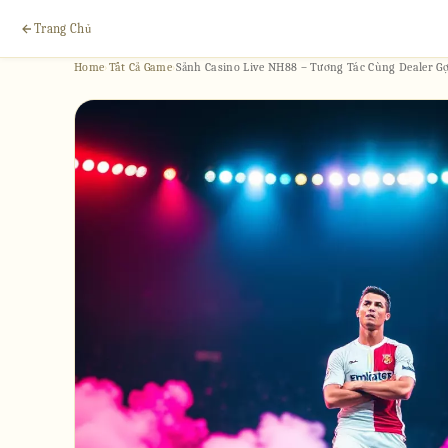
Trang Chủ
Home
›
Tất Cả Game
›
Sảnh Casino Live NH88 – Tương Tác Cùng Dealer G