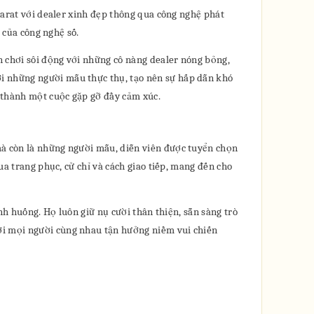
ccarat với dealer xinh đẹp thông qua công nghệ phát
i của công nghệ số.
n chơi sôi động với những cô nàng dealer nóng bỏng,
ởi những người mẫu thực thụ, tạo nên sự hấp dẫn khó
i thành một cuộc gặp gỡ đầy cảm xúc.
mà còn là những người mẫu, diễn viên được tuyển chọn
ua trang phục, cử chỉ và cách giao tiếp, mang đến cho
ình huống. Họ luôn giữ nụ cười thân thiện, sẵn sàng trò
ơi mọi người cùng nhau tận hưởng niềm vui chiến