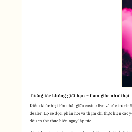
Tương tác không giới hạn – Cảm giác như thật
Điểm khác biệt lớn nhất giữa casino live và các trò chơ
dealer. Họ sẽ đọc, phản hồi và thậm chí thực hiện các
đều có thể thực hiện ngay lập tức.