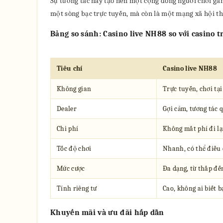
Sự tương tác này tạo nên một cộng đồng người chơi gắn
một sòng bạc trực tuyến, mà còn là một mạng xã hội 
Bảng so sánh: Casino live NH88 so với casino 
Tiêu chí
Casino live NH88
Không gian
Trực tuyến, chơi tạ
Dealer
Gợi cảm, tương tác 
Chi phí
Không mất phí đi lạ
Tốc độ chơi
Nhanh, có thể điều
Mức cược
Đa dạng, từ thấp đế
Tính riêng tư
Cao, không ai biết 
Khuyến mãi và ưu đãi hấp dẫn