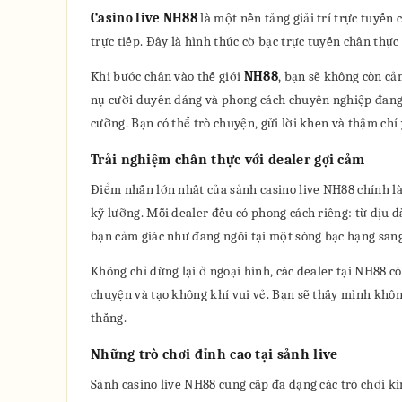
Casino live NH88
là một nền tảng giải trí trực tuyến 
trực tiếp. Đây là hình thức cờ bạc trực tuyến chân thực
Khi bước chân vào thế giới
NH88
, bạn sẽ không còn cả
nụ cười duyên dáng và phong cách chuyên nghiệp đang 
cưỡng. Bạn có thể trò chuyện, gửi lời khen và thậm ch
Trải nghiệm chân thực với dealer gợi cảm
Điểm nhấn lớn nhất của sảnh casino live NH88 chính l
kỹ lưỡng. Mỗi dealer đều có phong cách riêng: từ dịu dà
bạn cảm giác như đang ngồi tại một sòng bạc hạng san
Không chỉ dừng lại ở ngoại hình, các dealer tại NH88 cò
chuyện và tạo không khí vui vẻ. Bạn sẽ thấy mình khô
thắng.
Những trò chơi đỉnh cao tại sảnh live
Sảnh casino live NH88 cung cấp đa dạng các trò chơi ki