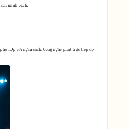
 cách minh bạch.
 phù hợp với ngân sách. Công nghệ phát trực tiếp độ