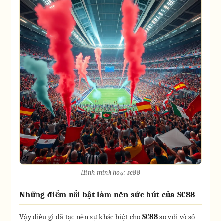
Hình minh hoạ: sc88
Những điểm nổi bật làm nên sức hút của SC88
Vậy điều gì đã tạo nên sự khác biệt cho
SC88
so với vô số