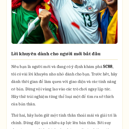
Lời khuyên dành cho người mới bắt đầu
Nếu bạn là người mới và đang có ý định khám phá
SC88
,
tôi có vài lời khuyên nho nhỏ dành cho bạn. Trước hết, hãy
dành thời gian để làm quen với giao diện và các tính năng
cơ bản. Đừng vội vàng lao vào các trò chơi ngay lập tức.
Hãy thử trải nghiệm từng thể loại một để tìm ra sở thích
của bản thân.
Thứ hai, hãy luôn giữ một tinh thần thoải mái và giải trí là
chính. Đừng đặt quá nhiều áp lực lên bản thân. Bởi suy