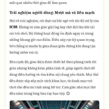
mất quá nhiều thời gian để làm quen.
Trải nghiệm người dùng: Mượt mà và liền mạch
Nói về trải nghiệm, tôi thực sự bất ngờ với tốc độ xử lý của
SC88
. Không có cảm giác giật lag hay chờ đợi lâu khi tải
các trò chơi. Hệ thống hoạt động ổn định ngay cả trong
những khung giờ cao điểm. Điều này cực kỳ quan trọng,
bởi chẳng ai muốn bị gián đoạn giữa chừng khi đang tận
hưởng niềm vui cả.
Bên cạnh đó, giao diện được thiết kế theo phong cách tối
giản nhưng không kém phần tinh tế, giúp người chơi dễ
dàng điều hướng và tìm kiếm nội dung yêu thích. Mọi thứ
đều được sắp xếp một cách khoa học, từ danh mục trò
chơi cho đến các tính năng hỗ trợ. Cảm giác như mọi thứ
đều nằm trong lòng bàn tay bạn vậy. 😊