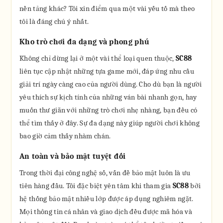
nền tảng khác? Tôi xin điểm qua một vài yếu tố mà theo
tôi là đáng chú ý nhất.
Kho trò chơi đa dạng và phong phú
Không chỉ dừng lại ở một vài thể loại quen thuộc,
SC88
liên tục cập nhật những tựa game mới, đáp ứng nhu cầu
giải trí ngày càng cao của người dùng. Cho dù bạn là người
yêu thích sự kịch tính của những ván bài nhanh gọn, hay
muốn thư giãn với những trò chơi nhẹ nhàng, bạn đều có
thể tìm thấy ở đây. Sự đa dạng này giúp người chơi không
bao giờ cảm thấy nhàm chán.
An toàn và bảo mật tuyệt đối
Trong thời đại công nghệ số, vấn đề bảo mật luôn là ưu
tiên hàng đầu. Tôi đặc biệt yên tâm khi tham gia
SC88
bởi
hệ thống bảo mật nhiều lớp được áp dụng nghiêm ngặt.
Mọi thông tin cá nhân và giao dịch đều được mã hóa và