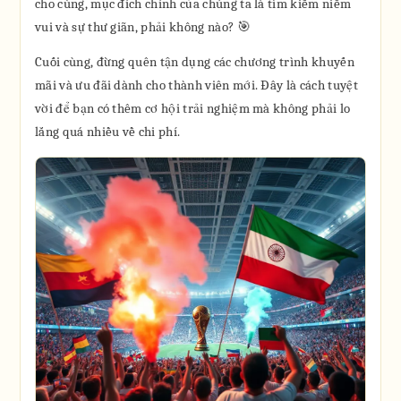
cho cùng, mục đích chính của chúng ta là tìm kiếm niềm
vui và sự thư giãn, phải không nào? 🎯
Cuối cùng, đừng quên tận dụng các chương trình khuyến
mãi và ưu đãi dành cho thành viên mới. Đây là cách tuyệt
vời để bạn có thêm cơ hội trải nghiệm mà không phải lo
lắng quá nhiều về chi phí.