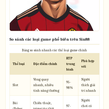
So sánh các loại game phổ biến trên Sin88
Bảng so sánh nhanh các thể loại game chính
RTP
Phù hợp
Thể loại
Đặc điểm chính
trung
với
bình
Vòng quay
Người
95-
Slot
nhanh, nhiều
thích giải
98%
tính năng thưởng
trí nhanh
Người
Bài
Chiến thuật,
97-
chơi có
(Poker,
tương tác thời