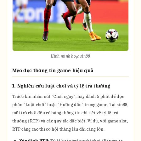
Hình minh hoạ: sin88
Mẹo đọc thông tin game hiệu quả
1. Nghiên cứu luật chơi và tỷ lệ trả thưởng
Trước khi nhấn nút "Chơi ngay", hãy dành 5 phút để đọc
phần "Luật chơi" hoặc "Hướng dẫn" trong game. Tại sin88,
mỗi trò chơi đều có bảng thông tin chi tiết về tỷ lệ trả
thưởng (RTP) và các quy tắc đặc biệt. Ví dụ, với game slot,
RTP càng cao thì cơ hội thắng lâu dài càng lớn.