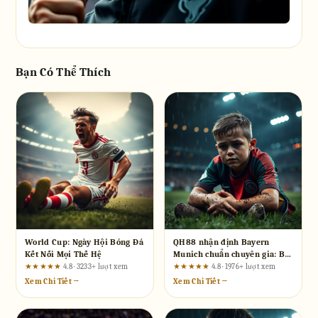
Bạn Có Thể Thích
World Cup: Ngày Hội Bóng Đá
QH88 nhận định Bayern
Kết Nối Mọi Thế Hệ
Munich chuẩn chuyên gia: Bắt
kèo thơm hay chỉ là bẫy?
★★★★★
4.8 · 3233+ lượt xem
★★★★★
4.8 · 1976+ lượt xem
Xem Chi Tiết →
Xem Chi Tiết →