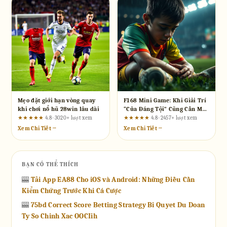
Mẹo đặt giới hạn vòng quay
F168 Mini Game: Khi Giải Trí
khi chơi nổ hũ 28win lâu dài
“Của Đáng Tội” Cũng Cần Một
Chút Tinh Tế
★★★★★
4.8 · 3020+ lượt xem
★★★★★
4.8 · 2457+ lượt xem
Xem Chi Tiết →
Xem Chi Tiết →
BẠN CÓ THỂ THÍCH
🎰
Tải App EA88 Cho iOS và Android: Những Điều Cần
Kiểm Chứng Trước Khi Cá Cược
🎰
75bd Correct Score Betting Strategy Bi Quyet Du Doan
Ty So Chinh Xac OOCIih