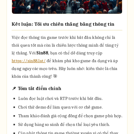
Kết luận: Tối ưu chiến thắng bằng thông tin
Việc đọc thông tin game trước khi bắt đầu không chỉ là
thói quen tốt mà còn là chiến lược thông minh để tăng tỷ
lệ thắng. Với
Sin88
, bạn có thể dễ dàng truy cập
https://sin88.lat/
để khám phá kho game đa dạng và áp
dụng ngay các mẹo trên. Hãy luôn nhớ: kiến thức là chìa
khóa của thành công! 🎯
📌 Tóm tắt điểm chính
Luôn đọc luật chơi và RTP trước khi bắt đầu.
Chơi thử demo để làm quen với cơ chế game.
Tham khảo đánh giá cộng đồng để chọn game phù hợp.
Sử dụng bảng so sánh để chọn thể loại yêu thích.
Cập nhật thông tin game thường xuyên vì có thể thay