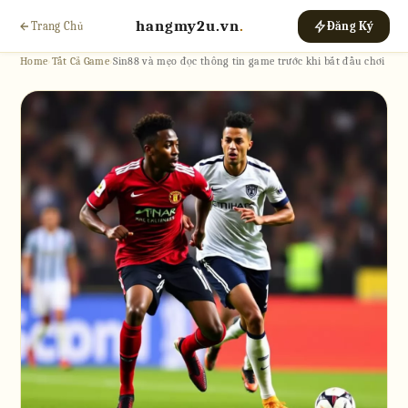
hangmy2u.vn
.
Trang Chủ
Đăng Ký
Home
›
Tất Cả Game
›
Sin88 và mẹo đọc thông tin game trước khi bắt đầu chơi