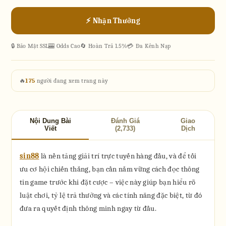
⚡ Nhận Thưởng
🔒 Bảo Mật SSL
🎰 Odds Cao
🔄 Hoàn Trả 1.5%
💳 Đa Kênh Nạp
🔥
175
người đang xem trang này
Nội Dung Bài
Đánh Giá
Giao
Viết
(2,733)
Dịch
sin88
là nền tảng giải trí trực tuyến hàng đầu, và để tối
ưu cơ hội chiến thắng, bạn cần nắm vững cách đọc thông
tin game trước khi đặt cược – việc này giúp bạn hiểu rõ
luật chơi, tỷ lệ trả thưởng và các tính năng đặc biệt, từ đó
đưa ra quyết định thông minh ngay từ đầu.