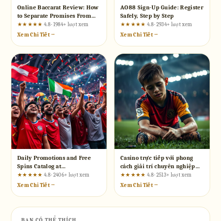
Online Baccarat Review: How
AO88 Sign-Up Guide: Register
to Separate Promises From
Safely, Step by Step
Proof
★★★★★
4.8 · 1984+ lượt xem
★★★★★
4.8 · 2934+ lượt xem
Xem Chi Tiết →
Xem Chi Tiết →
Daily Promotions and Free
Casino trực tiếp với phong
Spins Catalog at
cách giải trí chuyên nghiệp
vnd88best.com – Real Value
C168 – Sân chơi dành cho
★★★★★
4.8 · 2406+ lượt xem
★★★★★
4.8 · 2513+ lượt xem
After the Rollover
người thực tế
Xem Chi Tiết →
Xem Chi Tiết →
BẠN CÓ THỂ THÍCH