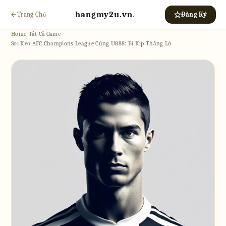
hangmy2u.vn
.
Trang Chủ
Đăng Ký
Home
›
Tất Cả Game
›
Soi Kèo AFC Champions League Cùng U888: Bí Kíp Thắng Lớ