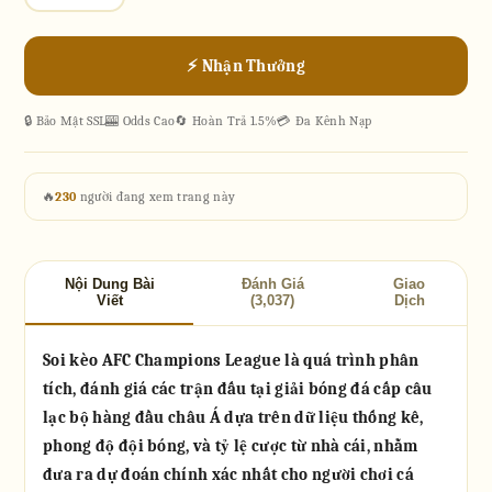
⚡ Nhận Thưởng
🔒 Bảo Mật SSL
🎰 Odds Cao
🔄 Hoàn Trả 1.5%
💳 Đa Kênh Nạp
🔥
230
người đang xem trang này
Nội Dung Bài
Đánh Giá
Giao
Viết
(3,037)
Dịch
Soi kèo AFC Champions League là quá trình phân
tích, đánh giá các trận đấu tại giải bóng đá cấp câu
lạc bộ hàng đầu châu Á dựa trên dữ liệu thống kê,
phong độ đội bóng, và tỷ lệ cược từ nhà cái, nhằm
đưa ra dự đoán chính xác nhất cho người chơi cá