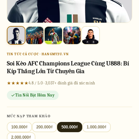
TIN TỨC CÁ CƯỢC · HANGMY2U.VN
Soi Kèo AFC Champions League Cùng U888: Bí
Kíp Thắng Lớn Từ Chuyên Gia
★★★★★
4.8 / 5.0 · 3,037+ đánh giá đã xác minh
Tin Nổi Bật Hôm Nay
MỨC NẠP THAM KHẢO
100.000₫
200.000₫
500.000₫
1.000.000₫
2.000.000₫