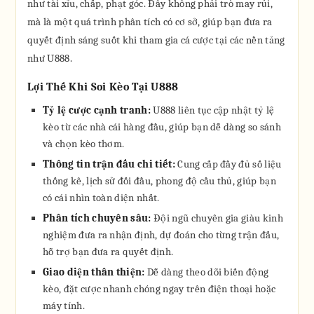
như tài xỉu, chấp, phạt góc. Đây không phải trò may rủi,
mà là một quá trình phân tích có cơ sở, giúp bạn đưa ra
quyết định sáng suốt khi tham gia cá cược tại các nền tảng
như U888.
Lợi Thế Khi Soi Kèo Tại U888
Tỷ lệ cược cạnh tranh:
U888 liên tục cập nhật tỷ lệ
kèo từ các nhà cái hàng đầu, giúp bạn dễ dàng so sánh
và chọn kèo thơm.
Thông tin trận đấu chi tiết:
Cung cấp đầy đủ số liệu
thống kê, lịch sử đối đầu, phong độ cầu thủ, giúp bạn
có cái nhìn toàn diện nhất.
Phân tích chuyên sâu:
Đội ngũ chuyên gia giàu kinh
nghiệm đưa ra nhận định, dự đoán cho từng trận đấu,
hỗ trợ bạn đưa ra quyết định.
Giao diện thân thiện:
Dễ dàng theo dõi biến động
kèo, đặt cược nhanh chóng ngay trên điện thoại hoặc
máy tính.