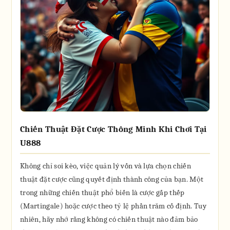
Chiến Thuật Đặt Cược Thông Minh Khi Chơi Tại
U888
Không chỉ soi kèo, việc quản lý vốn và lựa chọn chiến
thuật đặt cược cũng quyết định thành công của bạn. Một
trong những chiến thuật phổ biến là cược gấp thếp
(Martingale) hoặc cược theo tỷ lệ phần trăm cố định. Tuy
nhiên, hãy nhớ rằng không có chiến thuật nào đảm bảo