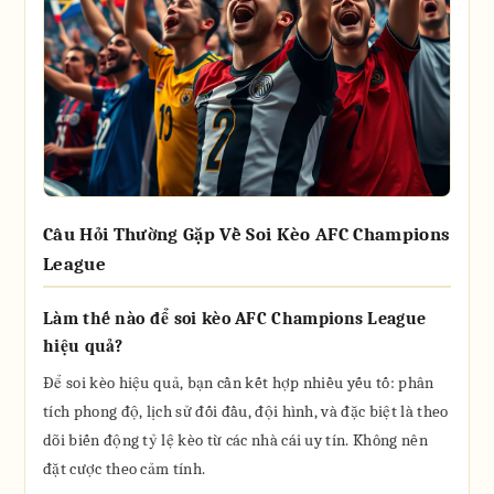
Câu Hỏi Thường Gặp Về Soi Kèo AFC Champions
League
Làm thế nào để soi kèo AFC Champions League
hiệu quả?
Để soi kèo hiệu quả, bạn cần kết hợp nhiều yếu tố: phân
tích phong độ, lịch sử đối đầu, đội hình, và đặc biệt là theo
dõi biến động tỷ lệ kèo từ các nhà cái uy tín. Không nên
đặt cược theo cảm tính.