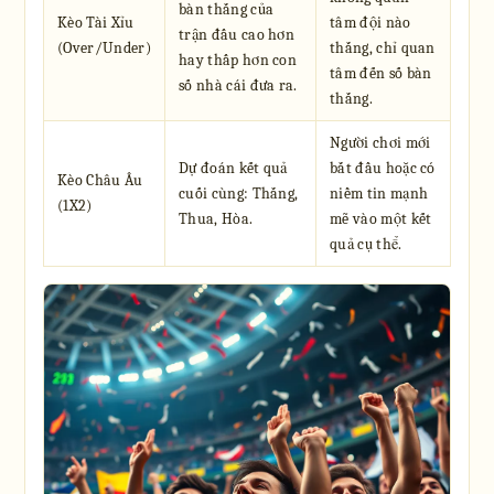
bàn thắng của
Kèo Tài Xỉu
tâm đội nào
trận đấu cao hơn
(Over/Under)
thắng, chỉ quan
hay thấp hơn con
tâm đến số bàn
số nhà cái đưa ra.
thắng.
Người chơi mới
Dự đoán kết quả
bắt đầu hoặc có
Kèo Châu Âu
cuối cùng: Thắng,
niềm tin mạnh
(1X2)
Thua, Hòa.
mẽ vào một kết
quả cụ thể.