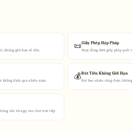
Giấy Phép Hợp Pháp
📜
%, không giới hạn số tiền.
Hoạt động dưới giấy phép quốc t
Rút Tiền Không Giới Hạn
💰
ợc khẳng định qua nhiều năm.
Rút bao nhiêu cũng được, không g
hông cần tải app, vào chơi trực tiếp.