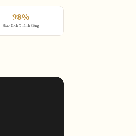
98%
Giao Dịch Thành Công