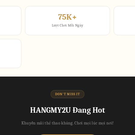
75K+
Lượt Chơi Mỗi Ngày
DON'T MISS IT
HANGMY2U Đang Hot
Khuyến mãi thể thao khủng. Chơi mọi lúc mọi nơi!