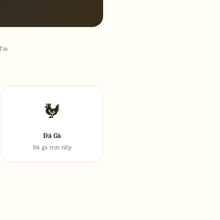
Tín
🐓
Đá Gà
Đá gà trực tiếp