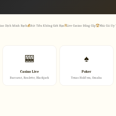
iao Dịch Minh Bạch
💰
Rút Tiền Không Giới Hạn
🃏
Live Casino Đẳng Cấp
🏆
Nhà Cái Uy 
🎰
♠
Casino Live
Poker
Baccarat, Roulette, Blackjack
Texas Hold'em, Omaha