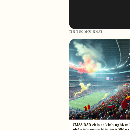
TIN TỨC MỚI NHẤT
CM88.DAD chia sẻ kinh nghiệm
phá sảnh game hiệu quả: Nhìn t