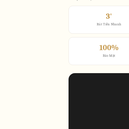
3'
Rút Tiền Nhanh
100%
Bảo Mật