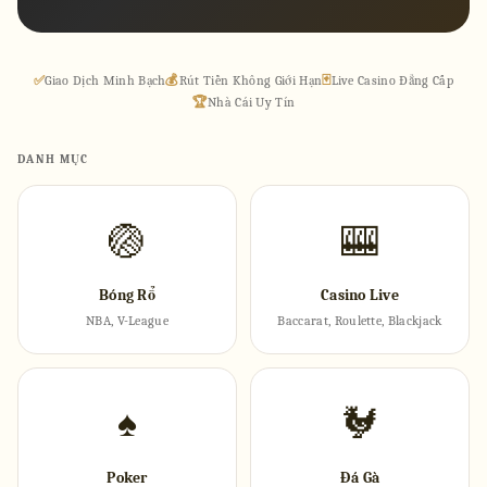
✅
Giao Dịch Minh Bạch
💰
Rút Tiền Không Giới Hạn
🃏
Live Casino Đẳng Cấp
🏆
Nhà Cái Uy Tín
DANH MỤC
🏐
🎰
Bóng Rổ
Casino Live
NBA, V-League
Baccarat, Roulette, Blackjack
♠
🐓
Poker
Đá Gà