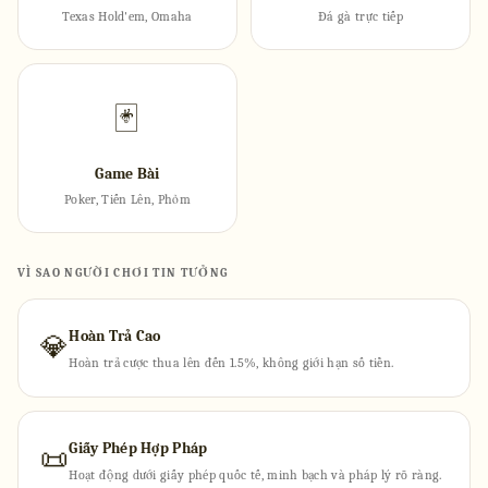
Texas Hold'em, Omaha
Đá gà trực tiếp
🃏
Game Bài
Poker, Tiến Lên, Phỏm
VÌ SAO NGƯỜI CHƠI TIN TƯỞNG
Hoàn Trả Cao
💎
Hoàn trả cược thua lên đến 1.5%, không giới hạn số tiền.
Giấy Phép Hợp Pháp
📜
Hoạt động dưới giấy phép quốc tế, minh bạch và pháp lý rõ ràng.