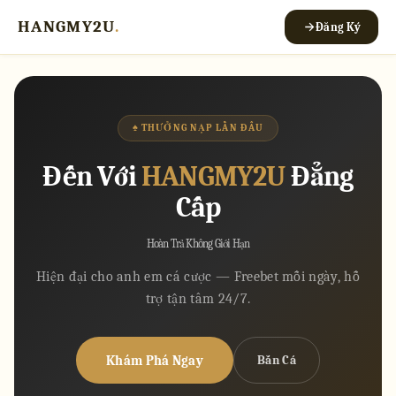
HANGMY2U
.
Đăng Ký
♠ THƯỞNG NẠP LẦN ĐẦU
Đến Với
HANGMY2U
Đẳng
Cấp
Hoàn Trả Không Giới Hạn
Hiện đại cho anh em cá cược — Freebet mỗi ngày, hỗ
trợ tận tâm 24/7.
Khám Phá Ngay
Bắn Cá