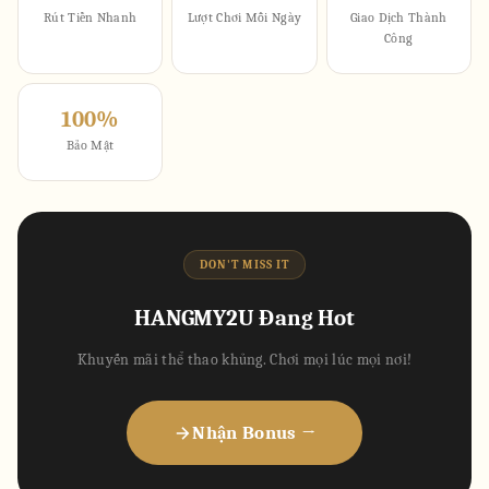
Rút Tiền Nhanh
Lượt Chơi Mỗi Ngày
Giao Dịch Thành
Công
100%
Bảo Mật
DON'T MISS IT
HANGMY2U Đang Hot
Khuyến mãi thể thao khủng. Chơi mọi lúc mọi nơi!
Nhận Bonus →