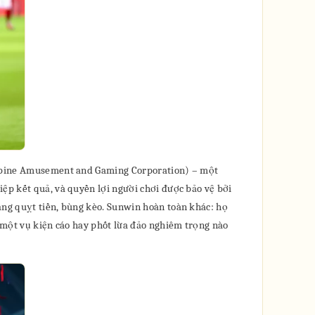
lippine Amusement and Gaming Corporation) – một
iệp kết quả, và quyền lợi người chơi được bảo vệ bởi
ạng quỵt tiền, bùng kèo. Sunwin hoàn toàn khác: họ
y một vụ kiện cáo hay phốt lừa đảo nghiêm trọng nào