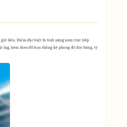
giờ liền. Điểm đặc biệt là tính năng xem trực tiếp
ật lag, kèm theo đồ họa thống kê phong độ đội bóng, tỷ