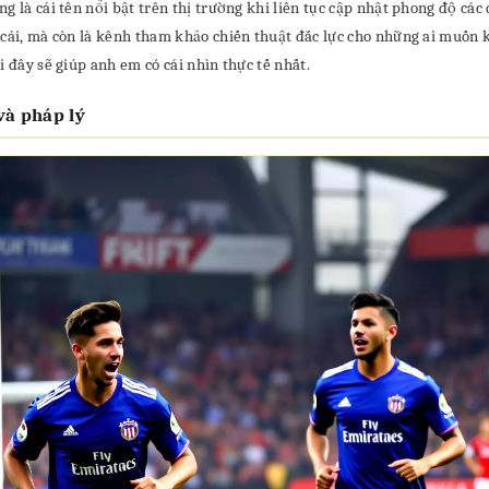
g là cái tên nổi bật trên thị trường khi liên tục cập nhật phong độ cá
 cái, mà còn là kênh tham khảo chiến thuật đắc lực cho những ai muốn 
i đây sẽ giúp anh em có cái nhìn thực tế nhất.
và pháp lý