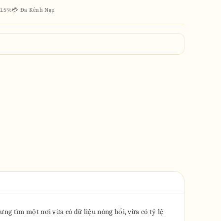
 1.5%
💳 Đa Kênh Nạp
ng tìm một nơi vừa có dữ liệu nóng hổi, vừa có tỷ lệ