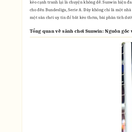
kèo cạnh tranh lại là chuyện không dễ. Sunwin hiện đan
cho đến Bundesliga, Serie A. Đây không chỉ là một nhà
một sân chơi uy tín để bắt kèo thơm, bài phân tích dướ
Tổng quan về sảnh chơi Sunwin: Nguồn gốc 