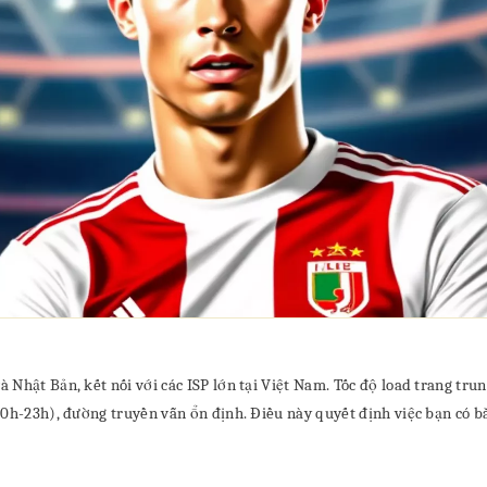
hật Bản, kết nối với các ISP lớn tại Việt Nam. Tốc độ load trang trung 
20h-23h), đường truyền vẫn ổn định. Điều này quyết định việc bạn có b