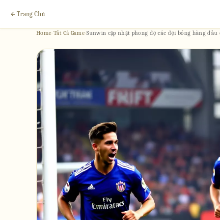
Trang Chủ
Home
›
Tất Cả Game
›
Sunwin cập nhật phong độ các đội bóng hàng đầu 