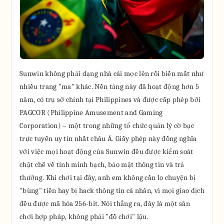
Sunwin không phải dạng nhà cái mọc lên rồi biến mất như
nhiều trang "ma" khác. Nền tảng này đã hoạt động hơn 5
năm, có trụ sở chính tại Philippines và được cấp phép bởi
PAGCOR (Philippine Amusement and Gaming
Corporation) – một trong những tổ chức quản lý cờ bạc
trực tuyến uy tín nhất châu Á. Giấy phép này đồng nghĩa
với việc mọi hoạt động của Sunwin đều được kiểm soát
chặt chẽ về tính minh bạch, bảo mật thông tin và trả
thưởng. Khi chơi tại đây, anh em không cần lo chuyện bị
"bùng" tiền hay bị hack thông tin cá nhân, vì mọi giao dịch
đều được mã hóa 256-bit. Nói thẳng ra, đây là một sân
chơi hợp pháp, không phải "đồ chơi" lậu.