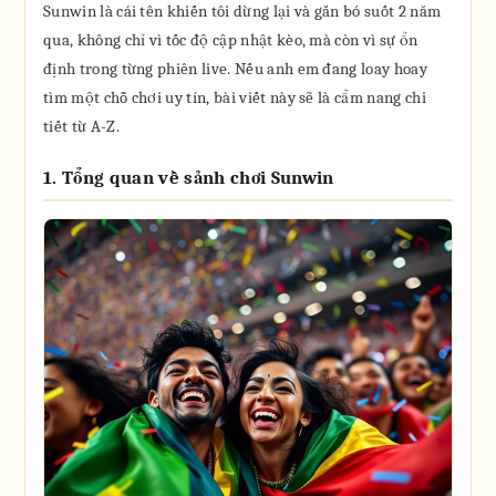
Sunwin là cái tên khiến tôi dừng lại và gắn bó suốt 2 năm
qua, không chỉ vì tốc độ cập nhật kèo, mà còn vì sự ổn
định trong từng phiên live. Nếu anh em đang loay hoay
tìm một chỗ chơi uy tín, bài viết này sẽ là cẩm nang chi
tiết từ A-Z.
1. Tổng quan về sảnh chơi Sunwin