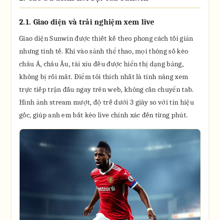
2.1. Giao diện và trải nghiệm xem live
Giao diện Sunwin được thiết kế theo phong cách tối giản
nhưng tinh tế. Khi vào sảnh thể thao, mọi thông số kèo
châu Á, châu Âu, tài xỉu đều được hiển thị dạng bảng,
không bị rối mắt. Điểm tôi thích nhất là tính năng xem
trực tiếp trận đấu ngay trên web, không cần chuyển tab.
Hình ảnh stream mượt, độ trễ dưới 3 giây so với tín hiệu
gốc, giúp anh em bắt kèo live chính xác đến từng phút.