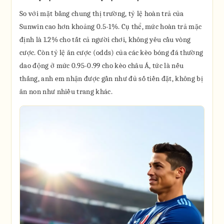
So với mặt bằng chung thị trường, tỷ lệ hoàn trả của
Sunwin cao hơn khoảng 0.5-1%. Cụ thể, mức hoàn trả mặc
định là 1.2% cho tất cả người chơi, không yêu cầu vòng
cược. Còn tỷ lệ ăn cược (odds) của các kèo bóng đá thường
dao động ở mức 0.95-0.99 cho kèo châu Á, tức là nếu
thắng, anh em nhận được gần như đủ số tiền đặt, không bị
ăn non như nhiều trang khác.