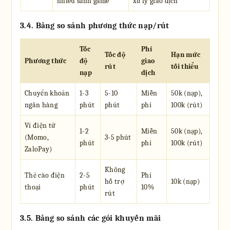
nhiều sảnh game
xử lý giao dịch
3.4. Bảng so sánh phương thức nạp/rút
Tốc
Phí
Tốc độ
Hạn mức
Phương thức
độ
giao
rút
tối thiểu
nạp
dịch
Chuyển khoản
1-3
5-10
Miễn
50k (nạp),
ngân hàng
phút
phút
phí
100k (rút)
Ví điện tử
1-2
Miễn
50k (nạp),
(Momo,
3-5 phút
phút
phí
100k (rút)
ZaloPay)
Không
Thẻ cào điện
2-5
Phí
hỗ trợ
10k (nạp)
thoại
phút
10%
rút
3.5. Bảng so sánh các gói khuyến mãi