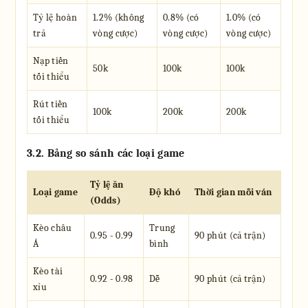
Tỷ lệ hoàn
1.2% (không
0.8% (có
1.0% (có
trả
vòng cược)
vòng cược)
vòng cược)
Nạp tiền
50k
100k
100k
tối thiểu
Rút tiền
100k
200k
200k
tối thiểu
3.2. Bảng so sánh các loại game
Tỷ lệ ăn
Loại game
Độ khó
Thời gian mỗi ván
(Odds)
Kèo châu
Trung
0.95 - 0.99
90 phút (cả trận)
Á
bình
Kèo tài
0.92 - 0.98
Dễ
90 phút (cả trận)
xỉu