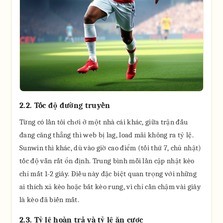
2.2. Tốc độ đường truyền
Từng có lần tôi chơi ở một nhà cái khác, giữa trận đấu
đang căng thẳng thì web bị lag, load mãi không ra tỷ lệ.
Sunwin thì khác, dù vào giờ cao điểm (tối thứ 7, chủ nhật)
tốc độ vẫn rất ổn định. Trung bình mỗi lần cập nhật kèo
chỉ mất 1-2 giây. Điều này đặc biệt quan trọng với những
ai thích xả kèo hoặc bắt kèo rung, vì chỉ cần chậm vài giây
là kèo đã biến mất.
2.3. Tỷ lệ hoàn trả và tỷ lệ ăn cược