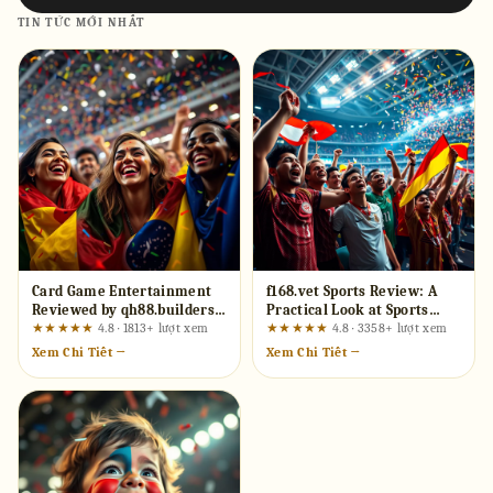
TIN TỨC MỚI NHẤT
Card Game Entertainment
f168.vet Sports Review: A
Reviewed by qh88.builders:
Practical Look at Sports
A Risk Management
Gaming Content
★★★★★
4.8 · 1813+ lượt xem
★★★★★
4.8 · 3358+ lượt xem
Assessment
Xem Chi Tiết →
Xem Chi Tiết →