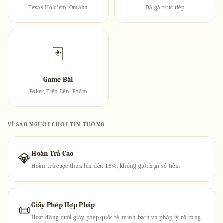
Texas Hold'em, Omaha
Đá gà trực tiếp
🃏
Game Bài
Poker, Tiến Lên, Phỏm
VÌ SAO NGƯỜI CHƠI TIN TƯỞNG
Hoàn Trả Cao
💎
Hoàn trả cược thua lên đến 1.5%, không giới hạn số tiền.
Giấy Phép Hợp Pháp
📜
Hoạt động dưới giấy phép quốc tế, minh bạch và pháp lý rõ ràng.