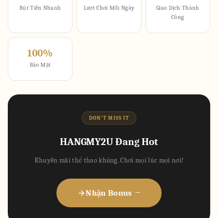
Rút Tiền Nhanh
Lượt Chơi Mỗi Ngày
Giao Dịch Thành
Công
100%
Bảo Mật
DON'T MISS IT
HANGMY2U Đang Hot
Khuyến mãi thể thao khủng. Chơi mọi lúc mọi nơi!
Nhận Bonus →