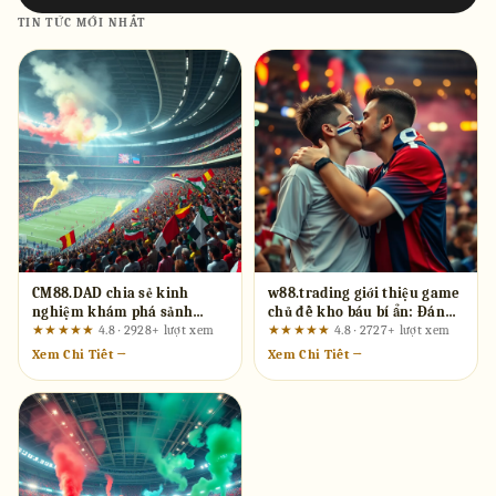
TIN TỨC MỚI NHẤT
CM88.DAD chia sẻ kinh
w88.trading giới thiệu game
nghiệm khám phá sảnh
chủ đề kho báu bí ẩn: Đánh
game hiệu quả: Nhìn từ độ
giá theo tiêu chí kiểm tra
★★★★★
4.8 · 2928+ lượt xem
★★★★★
4.8 · 2727+ lượt xem
khó, nhịp chơi và rủi ro
rủi ro
Xem Chi Tiết →
Xem Chi Tiết →