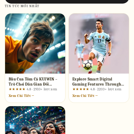
TIN TỨC MỚI NHẤT
Bầu Cua Tôm Cá KUIWIN –
Explore Smart Digital
Trò Chơi Dân Gian Đổi
Gaming Features Through
Thưởng Hiện Đại: Ai Nên
uu88pai.com: A Verification-
★★★★★
4.8 · 2910+ lượt xem
★★★★★
4.8 · 2203+ lượt xem
Chơi, Ai Nên Tránh?
First Review for Players
Xem Chi Tiết →
Xem Chi Tiết →