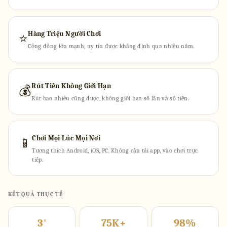
Hàng Triệu Người Chơi
⭐
Cộng đồng lớn mạnh, uy tín được khẳng định qua nhiều năm.
Rút Tiền Không Giới Hạn
💰
Rút bao nhiêu cũng được, không giới hạn số lần và số tiền.
Chơi Mọi Lúc Mọi Nơi
📱
Tương thích Android, iOS, PC. Không cần tải app, vào chơi trực
tiếp.
KẾT QUẢ THỰC TẾ
3'
75K+
98%