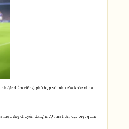
 ưu nhược điểm riêng, phù hợp với nhu cầu khác nhau
h và hiệu ứng chuyển động mượt mà hơn, đặc biệt quan