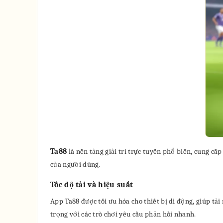
Ta88
là nền tảng giải trí trực tuyến phổ biến, cung c
của người dùng.
Tốc độ tải và hiệu suất
App Ta88 được tối ưu hóa cho thiết bị di động, giúp t
trọng với các trò chơi yêu cầu phản hồi nhanh.