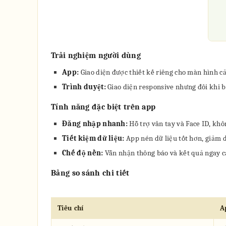
Trải nghiệm người dùng
App:
Giao diện được thiết kế riêng cho màn hình cả
Trình duyệt:
Giao diện responsive nhưng đôi khi bị
Tính năng đặc biệt trên app
Đăng nhập nhanh:
Hỗ trợ vân tay và Face ID, kh
Tiết kiệm dữ liệu:
App nén dữ liệu tốt hơn, giảm d
Chế độ nền:
Vẫn nhận thông báo và kết quả ngay c
Bảng so sánh chi tiết
Tiêu chí
A