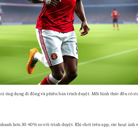
ấp cả ứng dụng di động và phiên bản trình duyệt. Mỗi hình thức đều có
ải nhanh hơn 30-40% so với trình duyệt. Khi chơi trên app, các hoạt ản