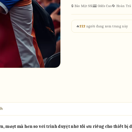
🔒 Bảo Mật SSL
🎰 Odds Cao
🔄 Hoàn Trả
🔥
212
người đang xem trang này
ch
, mượt mà hơn so với trình duyệt nhờ tối ưu riêng cho thiết bị d