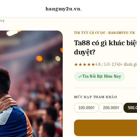
hangmy2u.vn
.
duy
TIN TỨC CÁ CƯỢC · HANGMY2U.VN
Ta88 có gì khác biệ
duyệt?
★★★★★
4.8 / 5.0 · 2,743+ đánh 
Tin Nổi Bật Hôm Nay
MỨC NẠP THAM KHẢO
100.000₫
200.000₫
500.