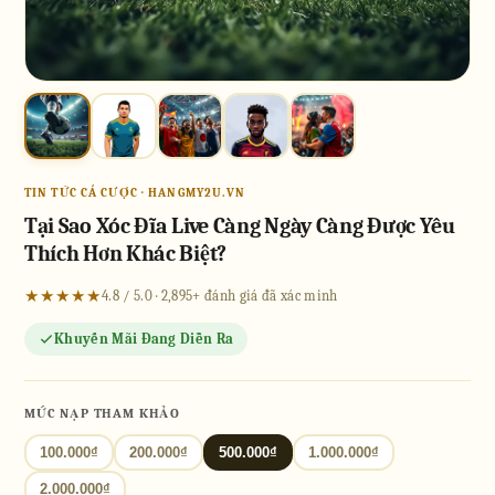
TIN TỨC CÁ CƯỢC · HANGMY2U.VN
Tại Sao Xóc Đĩa Live Càng Ngày Càng Được Yêu
Thích Hơn Khác Biệt?
★★★★★
4.8 / 5.0 · 2,895+ đánh giá đã xác minh
Khuyến Mãi Đang Diễn Ra
MỨC NẠP THAM KHẢO
100.000₫
200.000₫
500.000₫
1.000.000₫
2.000.000₫