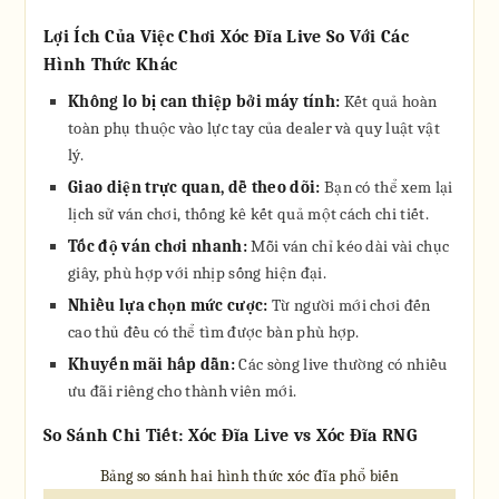
Lợi Ích Của Việc Chơi Xóc Đĩa Live So Với Các
Hình Thức Khác
Không lo bị can thiệp bởi máy tính:
Kết quả hoàn
toàn phụ thuộc vào lực tay của dealer và quy luật vật
lý.
Giao diện trực quan, dễ theo dõi:
Bạn có thể xem lại
lịch sử ván chơi, thống kê kết quả một cách chi tiết.
Tốc độ ván chơi nhanh:
Mỗi ván chỉ kéo dài vài chục
giây, phù hợp với nhịp sống hiện đại.
Nhiều lựa chọn mức cược:
Từ người mới chơi đến
cao thủ đều có thể tìm được bàn phù hợp.
Khuyến mãi hấp dẫn:
Các sòng live thường có nhiều
ưu đãi riêng cho thành viên mới.
So Sánh Chi Tiết: Xóc Đĩa Live vs Xóc Đĩa RNG
Bảng so sánh hai hình thức xóc đĩa phổ biến