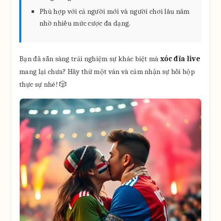
Phù hợp với cả người mới và người chơi lâu năm
nhờ nhiều mức cược đa dạng.
Bạn đã sẵn sàng trải nghiệm sự khác biệt mà
xóc đĩa live
mang lại chưa? Hãy thử một ván và cảm nhận sự hồi hộp
thực sự nhé! 🎲