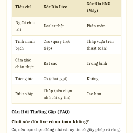
Xóc Đĩa RNG
Tiêu chí
Xóc Đĩa Live
(Máy)
Người chia
Dealer thật
Phần mềm
bài
Tính minh
Cao (quay trực
Thấp (dựa trên
bạch
tiếp)
thuật toán)
Cảm giác
Rất cao
Trung bình
chân thực
Tương tác
Có (chat, gọi)
Không
Thấp (nếu chọn
Rủi ro bịp
Cao hơn
nhà cái uy tín)
Câu Hỏi Thường Gặp (FAQ)
Chơi xóc đĩa live có an toàn không?
Có, nếu bạn chọn đúng nhà cái uy tín có giấy phép rõ ràng.