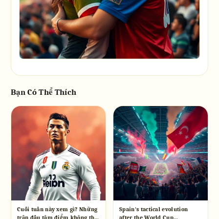
Bạn Có Thể Thích
Cuối tuần này xem gì? Những
Spain's tactical evolution
trận đấu tâm điểm không thể
after the World Cup