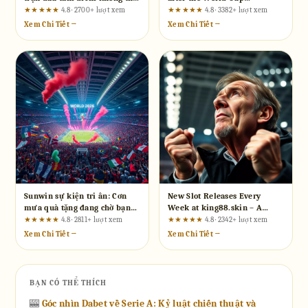
bỏ lỡ
evaluated on kuwin: A UX
★★★★★
4.8 · 2700+ lượt xem
★★★★★
4.8 · 3382+ lượt xem
review of the claims
Xem Chi Tiết →
Xem Chi Tiết →
Sunwin sự kiện tri ân: Cơn
New Slot Releases Every
mưa quà tặng đang chờ bạn
Week at king88.skin – A
khám phá!
Transparent Look at What to
★★★★★
4.8 · 2811+ lượt xem
★★★★★
4.8 · 2342+ lượt xem
Expect
Xem Chi Tiết →
Xem Chi Tiết →
BẠN CÓ THỂ THÍCH
🎰
Góc nhìn Dabet về Serie A: Kỷ luật chiến thuật và