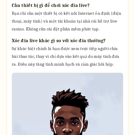
Cần thiết bị gì để chơi xóc đĩa live?
Bạn chỉ cần một thiết bị có kết nối Internet ổn định (điện
thoại, máy tính) và một tài khoản tại nhà cái hỗ trợ live
casino. Không cần cài đặt phần mềm phức tạp.
Xóc đĩa live khác gì so với xóc đĩa thường?
Sự khác biệt chính là bạn được xem trực tiếp người chia
bài thao tác, thay vì chỉ dựa vào kết quả do máy tính đưa
ra. Điều này tăng tính minh bạch và cảm giác hồi hộp.