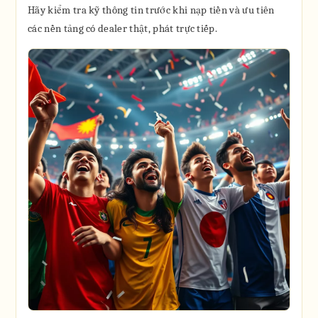
Hãy kiểm tra kỹ thông tin trước khi nạp tiền và ưu tiên
các nền tảng có dealer thật, phát trực tiếp.