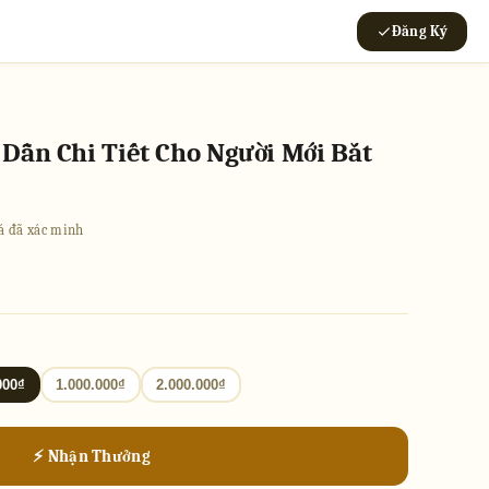
Đăng Ký
Dẫn Chi Tiết Cho Người Mới Bắt
giá đã xác minh
000₫
1.000.000₫
2.000.000₫
⚡ Nhận Thưởng