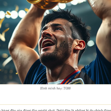
Hình minh hoạ: TG88
n hàng đầu của đông đảo người chơi. Dưới đây là những lý do chính đán