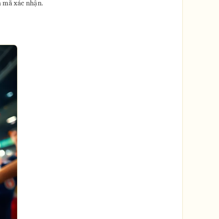
à mã xác nhận.