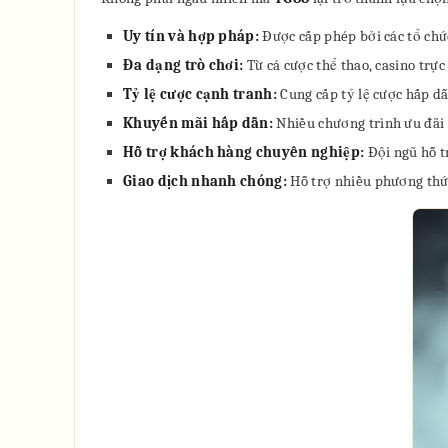
Uy tín và hợp pháp:
Được cấp phép bởi các tổ chứ
Đa dạng trò chơi:
Từ cá cược thể thao, casino trực 
Tỷ lệ cược cạnh tranh:
Cung cấp tỷ lệ cược hấp dẫn
Khuyến mãi hấp dẫn:
Nhiều chương trình ưu đãi c
Hỗ trợ khách hàng chuyên nghiệp:
Đội ngũ hỗ tr
Giao dịch nhanh chóng:
Hỗ trợ nhiều phương thức 