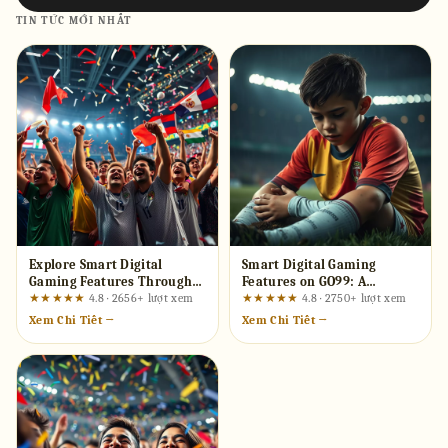
TIN TỨC MỚI NHẤT
Explore Smart Digital
Smart Digital Gaming
Gaming Features Through
Features on GO99: A
go99.com.bz: A Risk-First
Verification-First Review
★★★★★
4.8 · 2656+ lượt xem
★★★★★
4.8 · 2750+ lượt xem
Review of Who It Fits and
Xem Chi Tiết →
Xem Chi Tiết →
Who Should Walk Away