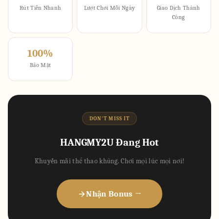
Rút Tiền Nhanh
Lượt Chơi Mỗi Ngày
Giao Dịch Thành
Công
100%
Bảo Mật
DON'T MISS IT
HANGMY2U Đang Hot
Khuyến mãi thể thao khủng. Chơi mọi lúc mọi nơi!
Nhận Bonus →