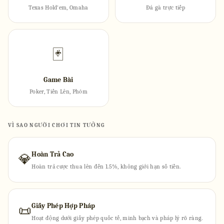
Texas Hold'em, Omaha
Đá gà trực tiếp
🃏
Game Bài
Poker, Tiến Lên, Phỏm
VÌ SAO NGƯỜI CHƠI TIN TƯỞNG
Hoàn Trả Cao
💎
Hoàn trả cược thua lên đến 1.5%, không giới hạn số tiền.
Giấy Phép Hợp Pháp
📜
Hoạt động dưới giấy phép quốc tế, minh bạch và pháp lý rõ ràng.