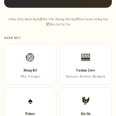
✅
Giao Dịch Minh Bạch
💰
Rút Tiền Không Giới Hạn
🃏
Live Casino Đẳng Cấp
🏆
Nhà Cái Uy Tín
DANH MỤC
🏐
🎰
Bóng Rổ
Casino Live
NBA, V-League
Baccarat, Roulette, Blackjack
♠
🐓
Poker
Đá Gà