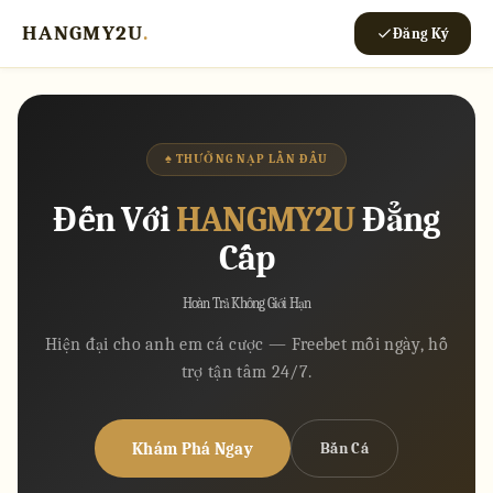
HANGMY2U
.
Đăng Ký
♠ THƯỞNG NẠP LẦN ĐẦU
Đến Với
HANGMY2U
Đẳng
Cấp
Hoàn Trả Không Giới Hạn
Hiện đại cho anh em cá cược — Freebet mỗi ngày, hỗ
trợ tận tâm 24/7.
Khám Phá Ngay
Bắn Cá