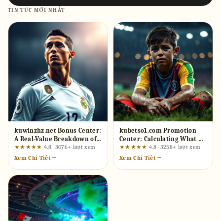
TIN TỨC MỚI NHẤT
kuwinzhz.net Bonus Center:
kubetso1.com Promotion
A Real-Value Breakdown of
Center: Calculating What a
Promotions, Offers, and
Bonus Is Actually Worth
★★★★★
4.8 · 3076+ lượt xem
★★★★★
4.8 · 3258+ lượt xem
Rewards
Xem Chi Tiết →
Xem Chi Tiết →