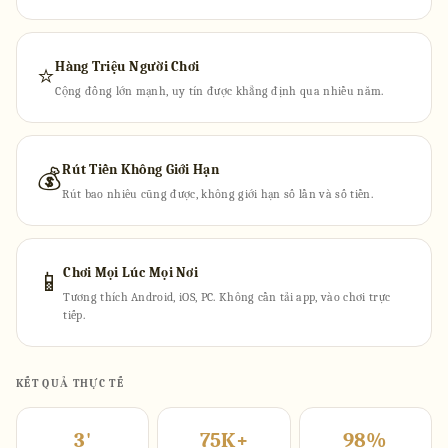
Hàng Triệu Người Chơi
⭐
Cộng đồng lớn mạnh, uy tín được khẳng định qua nhiều năm.
Rút Tiền Không Giới Hạn
💰
Rút bao nhiêu cũng được, không giới hạn số lần và số tiền.
Chơi Mọi Lúc Mọi Nơi
📱
Tương thích Android, iOS, PC. Không cần tải app, vào chơi trực
tiếp.
KẾT QUẢ THỰC TẾ
3'
75K+
98%