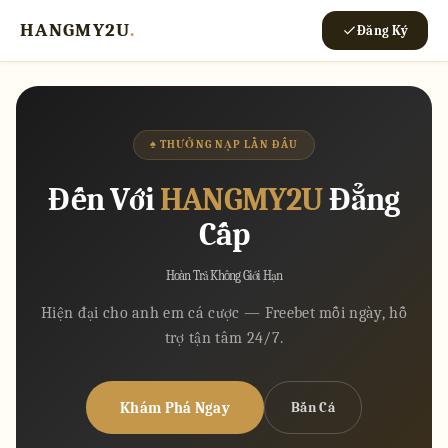
HANGMY2U
.
Đăng Ký
♠ THƯỞNG NẠP LẦN ĐẦU
Đến Với
HANGMY2U
Đẳng
Cấp
Hoàn Trả Không Giới Hạn
Hiện đại cho anh em cá cược — Freebet mỗi ngày, hỗ
trợ tận tâm 24/7.
Khám Phá Ngay
Bắn Cá