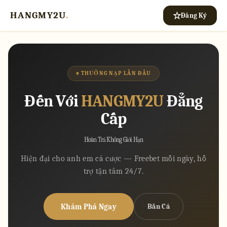
HANGMY2U
.
Đăng Ký
♠ THƯỞNG NẠP LẦN ĐẦU
Đến Với
HANGMY2U
Đẳng
Cấp
Hoàn Trả Không Giới Hạn
Hiện đại cho anh em cá cược — Freebet mỗi ngày, hỗ
trợ tận tâm 24/7.
Khám Phá Ngay
Bắn Cá