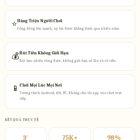
Hàng Triệu Người Chơi
⭐
Cộng đồng lớn mạnh, uy tín được khẳng định qua nhiều năm.
Rút Tiền Không Giới Hạn
💰
Rút bao nhiêu cũng được, không giới hạn số lần và số tiền.
Chơi Mọi Lúc Mọi Nơi
📱
Tương thích Android, iOS, PC. Không cần tải app, vào chơi trực
tiếp.
KẾT QUẢ THỰC TẾ
3'
75K+
98%