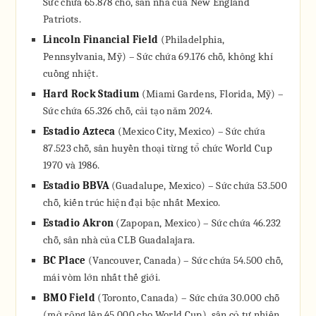
Sức chứa 65.878 chỗ, sân nhà của New England
Patriots.
Lincoln Financial Field
(Philadelphia,
Pennsylvania, Mỹ) – Sức chứa 69.176 chỗ, không khí
cuồng nhiệt.
Hard Rock Stadium
(Miami Gardens, Florida, Mỹ) –
Sức chứa 65.326 chỗ, cải tạo năm 2024.
Estadio Azteca
(Mexico City, Mexico) – Sức chứa
87.523 chỗ, sân huyền thoại từng tổ chức World Cup
1970 và 1986.
Estadio BBVA
(Guadalupe, Mexico) – Sức chứa 53.500
chỗ, kiến trúc hiện đại bậc nhất Mexico.
Estadio Akron
(Zapopan, Mexico) – Sức chứa 46.232
chỗ, sân nhà của CLB Guadalajara.
BC Place
(Vancouver, Canada) – Sức chứa 54.500 chỗ,
mái vòm lớn nhất thế giới.
BMO Field
(Toronto, Canada) – Sức chứa 30.000 chỗ
(mở rộng lên 45.000 cho World Cup), sân cỏ tự nhiên.