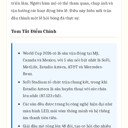
triển lãm. Người hâm mộ có thể tham quan, chụp ảnh và
tận hưởng các hoạt động bên lề. Điều này biến mỗi trận
đấu thành một lễ hội bóng đá thực sự.
Tom Tắt Điểm Chính
World Cup 2026 có 16 sân vận động tại Mỹ,
Canada và Mexico, với 5 sân nổi bật nhất là SoFi,
MetLife, Estadio Azteca, AT&T và Mercedes-
Benz.
SoFi Stadium tổ chức trận chung kết, trong khi
Estadio Azteca là sân huyền thoại với sức chứa
lớn nhất (87.523 chỗ).
Các sân đều được trang bị công nghệ hiện đại như
màn hình LED, mái vòm thông minh và hệ thống
âm thanh tiên tiến.
Giải đấu mở rộng lên 48 đội, tạo cơ hội cho nhiều