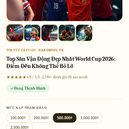
TIN TỨC CÁ CƯỢC · HANGMY2U.VN
Top Sân Vận Động Đẹp Nhất World Cup 2026:
Điểm Đến Không Thể Bỏ Lỡ
★★★★★
4.8 / 5.0 · 2,194+ đánh giá đã xác minh
Đang Thịnh Hành
MỨC NẠP THAM KHẢO
100.000₫
200.000₫
500.000₫
1.000.000₫
2.000.000₫