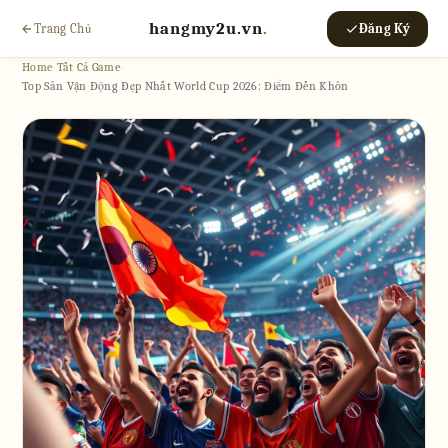
hangmy2u.vn
.
Trang Chủ
Đăng Ký
Home
›
Tất Cả Game
›
Top Sân Vận Động Đẹp Nhất World Cup 2026: Điểm Đến Khôn