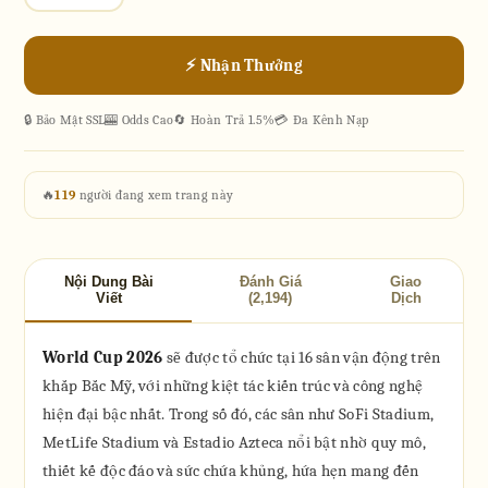
⚡ Nhận Thưởng
🔒 Bảo Mật SSL
🎰 Odds Cao
🔄 Hoàn Trả 1.5%
💳 Đa Kênh Nạp
🔥
119
người đang xem trang này
Nội Dung Bài
Đánh Giá
Giao
Viết
(2,194)
Dịch
World Cup 2026
sẽ được tổ chức tại 16 sân vận động trên
khắp Bắc Mỹ, với những kiệt tác kiến trúc và công nghệ
hiện đại bậc nhất. Trong số đó, các sân như SoFi Stadium,
MetLife Stadium và Estadio Azteca nổi bật nhờ quy mô,
thiết kế độc đáo và sức chứa khủng, hứa hẹn mang đến