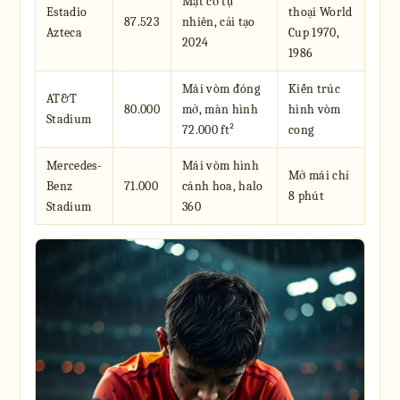
Mặt cỏ tự
Estadio
thoại World
87.523
nhiên, cải tạo
Azteca
Cup 1970,
2024
1986
Mái vòm đóng
Kiến trúc
AT&T
80.000
mở, màn hình
hình vòm
Stadium
72.000 ft²
cong
Mercedes-
Mái vòm hình
Mở mái chỉ
Benz
71.000
cánh hoa, halo
8 phút
Stadium
360