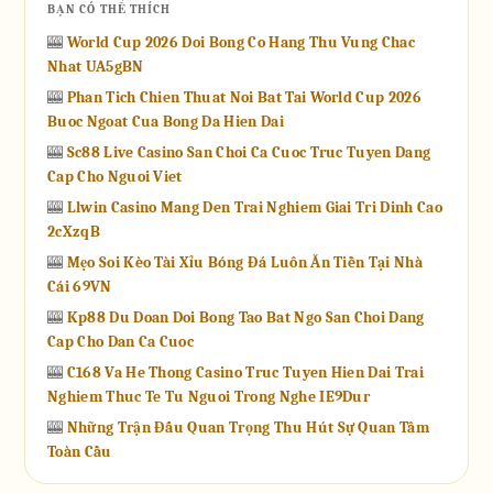
BẠN CÓ THỂ THÍCH
🎰
World Cup 2026 Doi Bong Co Hang Thu Vung Chac
Nhat UA5gBN
🎰
Phan Tich Chien Thuat Noi Bat Tai World Cup 2026
Buoc Ngoat Cua Bong Da Hien Dai
🎰
Sc88 Live Casino San Choi Ca Cuoc Truc Tuyen Dang
Cap Cho Nguoi Viet
🎰
Llwin Casino Mang Den Trai Nghiem Giai Tri Dinh Cao
2cXzqB
🎰
Mẹo Soi Kèo Tài Xỉu Bóng Đá Luôn Ăn Tiền Tại Nhà
Cái 69VN
🎰
Kp88 Du Doan Doi Bong Tao Bat Ngo San Choi Dang
Cap Cho Dan Ca Cuoc
🎰
C168 Va He Thong Casino Truc Tuyen Hien Dai Trai
Nghiem Thuc Te Tu Nguoi Trong Nghe IE9Dur
🎰
Những Trận Đấu Quan Trọng Thu Hút Sự Quan Tâm
Toàn Cầu