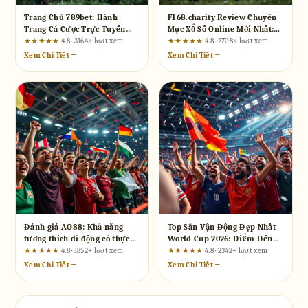
Trang Chủ 789bet: Hành
F168.charity Review Chuyên
Trang Cá Cược Trực Tuyến
Mục Xổ Số Online Mới Nhất:
Cho Người Mới Bắt Đầu
Sảnh Chơi Đáng Đồng Tiền
★★★★★
4.8 · 3164+ lượt xem
★★★★★
4.8 · 2708+ lượt xem
Bát Gạo?
Xem Chi Tiết →
Xem Chi Tiết →
Đánh giá AO88: Khả năng
Top Sân Vận Động Đẹp Nhất
tương thích di động có thực
World Cup 2026: Điểm Đến
sự mượt mà?
Không Thể Bỏ Lỡ
★★★★★
4.8 · 1852+ lượt xem
★★★★★
4.8 · 2342+ lượt xem
Xem Chi Tiết →
Xem Chi Tiết →