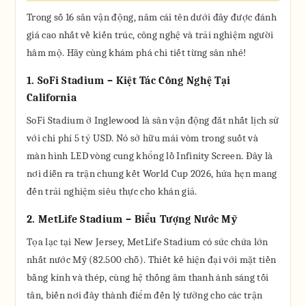
Trong số 16 sân vận động, năm cái tên dưới đây được đánh
giá cao nhất về kiến trúc, công nghệ và trải nghiệm người
hâm mộ. Hãy cùng khám phá chi tiết từng sân nhé!
1. SoFi Stadium – Kiệt Tác Công Nghệ Tại
California
SoFi Stadium ở Inglewood là sân vận động đắt nhất lịch sử
với chi phí 5 tỷ USD. Nó sở hữu mái vòm trong suốt và
màn hình LED vòng cung khổng lồ Infinity Screen. Đây là
nơi diễn ra trận chung kết World Cup 2026, hứa hẹn mang
đến trải nghiệm siêu thực cho khán giả.
2. MetLife Stadium – Biểu Tượng Nước Mỹ
Tọa lạc tại New Jersey, MetLife Stadium có sức chứa lớn
nhất nước Mỹ (82.500 chỗ). Thiết kế hiện đại với mặt tiền
bằng kính và thép, cùng hệ thống âm thanh ánh sáng tối
tân, biến nơi đây thành điểm đến lý tưởng cho các trận