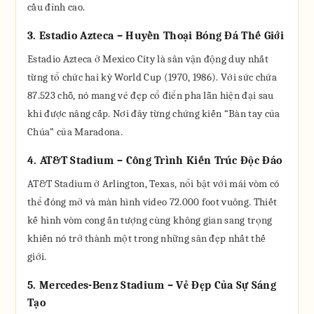
cầu đỉnh cao.
3. Estadio Azteca – Huyền Thoại Bóng Đá Thế Giới
Estadio Azteca ở Mexico City là sân vận động duy nhất
từng tổ chức hai kỳ World Cup (1970, 1986). Với sức chứa
87.523 chỗ, nó mang vẻ đẹp cổ điển pha lẫn hiện đại sau
khi được nâng cấp. Nơi đây từng chứng kiến “Bàn tay của
Chúa” của Maradona.
4. AT&T Stadium – Công Trình Kiến Trúc Độc Đáo
AT&T Stadium ở Arlington, Texas, nổi bật với mái vòm có
thể đóng mở và màn hình video 72.000 foot vuông. Thiết
kế hình vòm cong ấn tượng cùng không gian sang trọng
khiến nó trở thành một trong những sân đẹp nhất thế
giới.
5. Mercedes-Benz Stadium – Vẻ Đẹp Của Sự Sáng
Tạo