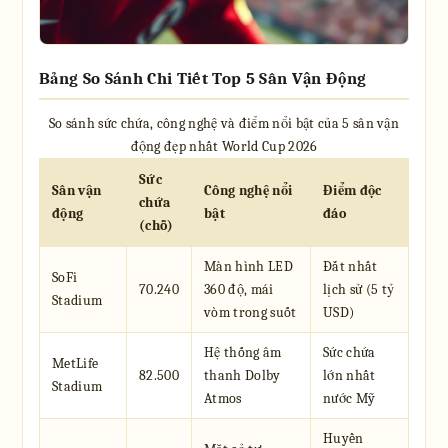
Bảng So Sánh Chi Tiết Top 5 Sân Vận Động
So sánh sức chứa, công nghệ và điểm nổi bật của 5 sân vận
động đẹp nhất World Cup 2026
Sức
Sân vận
Công nghệ nổi
Điểm độc
chứa
động
bật
đáo
(chỗ)
Màn hình LED
Đắt nhất
SoFi
70.240
360 độ, mái
lịch sử (5 tỷ
Stadium
vòm trong suốt
USD)
Hệ thống âm
Sức chứa
MetLife
82.500
thanh Dolby
lớn nhất
Stadium
Atmos
nước Mỹ
Huyền