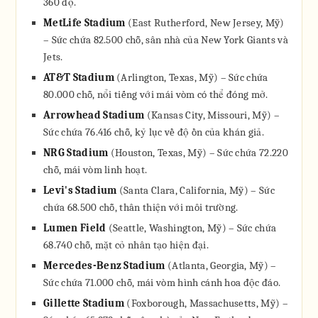
360 độ.
MetLife Stadium
(East Rutherford, New Jersey, Mỹ)
– Sức chứa 82.500 chỗ, sân nhà của New York Giants và
Jets.
AT&T Stadium
(Arlington, Texas, Mỹ) – Sức chứa
80.000 chỗ, nổi tiếng với mái vòm có thể đóng mở.
Arrowhead Stadium
(Kansas City, Missouri, Mỹ) –
Sức chứa 76.416 chỗ, kỷ lục về độ ồn của khán giả.
NRG Stadium
(Houston, Texas, Mỹ) – Sức chứa 72.220
chỗ, mái vòm linh hoạt.
Levi's Stadium
(Santa Clara, California, Mỹ) – Sức
chứa 68.500 chỗ, thân thiện với môi trường.
Lumen Field
(Seattle, Washington, Mỹ) – Sức chứa
68.740 chỗ, mặt cỏ nhân tạo hiện đại.
Mercedes-Benz Stadium
(Atlanta, Georgia, Mỹ) –
Sức chứa 71.000 chỗ, mái vòm hình cánh hoa độc đáo.
Gillette Stadium
(Foxborough, Massachusetts, Mỹ) –