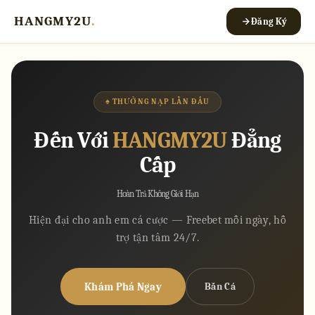
HANGMY2U
.
Đăng Ký
♠ THƯỞNG NẠP LẦN ĐẦU
Đến Với
HANGMY2U
Đẳng
Cấp
Hoàn Trả Không Giới Hạn
Hiện đại cho anh em cá cược — Freebet mỗi ngày, hỗ
trợ tận tâm 24/7.
Khám Phá Ngay
Bắn Cá