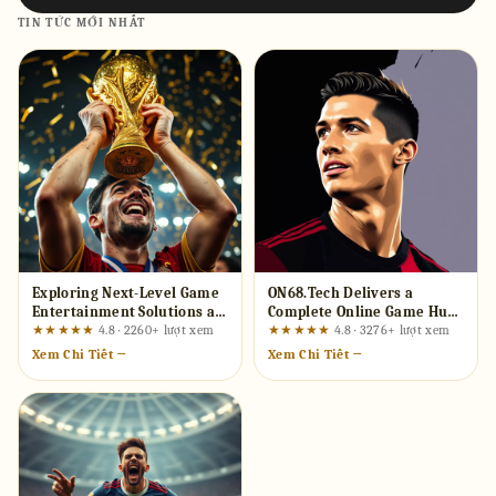
TIN TỨC MỚI NHẤT
Exploring Next-Level Game
ON68.Tech Delivers a
Entertainment Solutions at
Complete Online Game Hub
pg99.guru: A Balanced
— A Risk Advisor's
★★★★★
4.8 · 2260+ lượt xem
★★★★★
4.8 · 3276+ lượt xem
Review
Verification Checklist
Xem Chi Tiết →
Xem Chi Tiết →