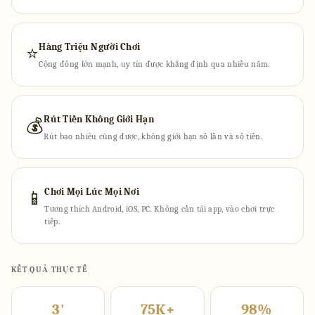
Hàng Triệu Người Chơi
⭐
Cộng đồng lớn mạnh, uy tín được khẳng định qua nhiều năm.
Rút Tiền Không Giới Hạn
💰
Rút bao nhiêu cũng được, không giới hạn số lần và số tiền.
Chơi Mọi Lúc Mọi Nơi
📱
Tương thích Android, iOS, PC. Không cần tải app, vào chơi trực
tiếp.
KẾT QUẢ THỰC TẾ
3'
75K+
98%