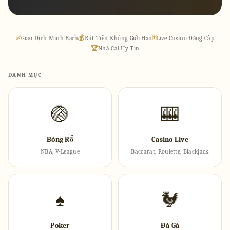
✅
Giao Dịch Minh Bạch
💰
Rút Tiền Không Giới Hạn
🃏
Live Casino Đẳng Cấp
🏆
Nhà Cái Uy Tín
DANH MỤC
🏐
🎰
Bóng Rổ
Casino Live
NBA, V-League
Baccarat, Roulette, Blackjack
♠
🐓
Poker
Đá Gà